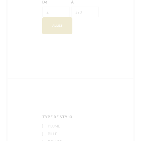
De
À
ALLEZ
TYPE DE STYLO
APPLY
Apply
PLUME
PLUME
Plume
APPLY
Apply
BILLE
FILTER
filter
BILLE
Bille