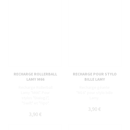
RECHARGE ROLLERBALL
RECHARGE POUR STYLO
LAMY M66
BILLE LAMY
Recharge Rollerball
Recharge géante
Lamy "M66". Pour
"M16" pour stylo bille
stylos "Dialog2",
Lamy.
"Swift" et "Tipo".
3,90 €
3,90 €