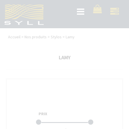
Aller
au
Toggle
contenu
navigation
principal
Vous
Accueil
>
Nos produits
>
Stylos
>
Lamy
êtes
ici
LAMY
PRIX