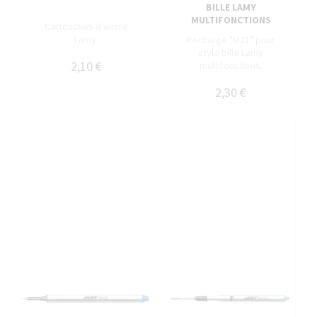
BILLE LAMY
MULTIFONCTIONS
Cartouches d'encre
Lamy.
Recharge "M21" pour
stylo bille Lamy
2,10 €
multifonctions.
2,30 €