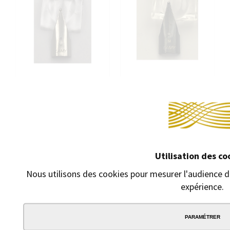
Utilisation des co
PLUME POUR STYLO LAMY
PLUME POUR STYLO LAMY
Nous utilisons des cookies pour mesurer l'audience de
SAFARI Z50 ACIER POLI
SAFARI Z50 NOIR
expérience.
Plume acier poli
Plume acier noir
7,90 €
7,90 €
PARAMÉTRER