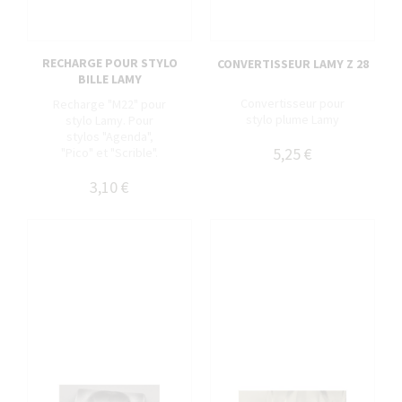
RECHARGE POUR STYLO
CONVERTISSEUR LAMY Z 28
BILLE LAMY
Convertisseur pour
Recharge "M22" pour
stylo plume Lamy
stylo Lamy. Pour
stylos "Agenda",
5,25 €
"Pico" et "Scrible".
3,10 €