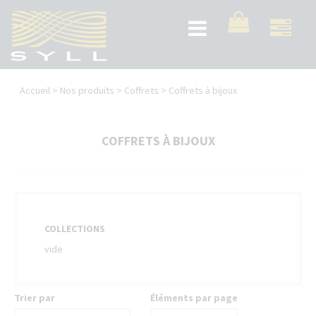
Aller
au
Toggle
contenu
navigation
principal
Vous
Accueil
>
Nos produits
>
Coffrets
>
Coffrets à bijoux
êtes
ici
COFFRETS À BIJOUX
COLLECTIONS
vide
Trier par
Éléments par page