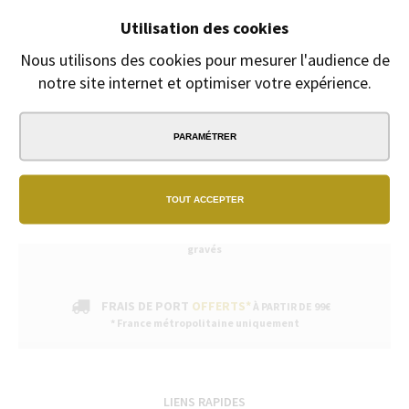
Fête des mères, fête des pères
Utilisation des cookies
Gravure Offerte
du 8 Mai au 30 juin
Nous utilisons des cookies pour mesurer l'audience de
notre site internet et optimiser votre expérience.
PARAMÉTRER
PAIEMENT
SÉCURISÉ
TOUT ACCEPTER
EXPÉDITION
SOUS 24H
2/3 jours ouvrables pour les produits
gravés
FRAIS DE PORT
OFFERTS*
À PARTIR DE 99€
* France métropolitaine uniquement
LIENS RAPIDES