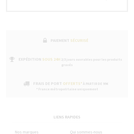
par un
service
après-
vente
dans
nos
boutiques
PAIEMENT
SÉCURISÉ
EXPÉDITION
SOUS 24H
2/3 jours ouvrables pour les produits
gravés
FRAIS DE PORT
OFFERTS*
À PARTIR DE 99€
* France métropolitaine uniquement
LIENS RAPIDES
Nos marques
Qui sommes-nous