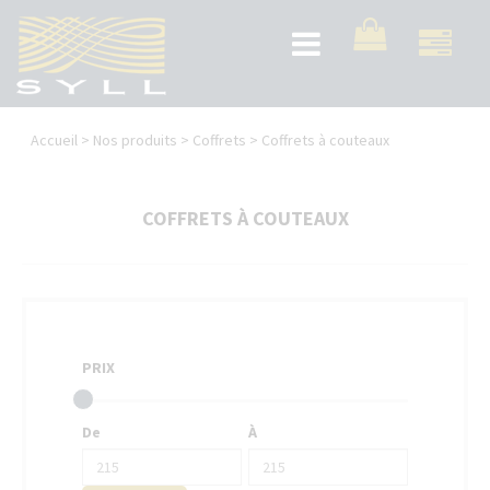
Aller
au
Toggle
contenu
navigation
principal
Vous
Accueil
>
Nos produits
>
Coffrets
>
Coffrets à couteaux
êtes
ici
COFFRETS À COUTEAUX
PRIX
De
À