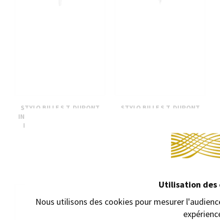
STYLO BILLE S.T. DUPONT
STYLO BILLE S.T. DUPONT
INITIAL ARGENTÉ AVEC SON
INITIAL BLEU FONCÉ AVEC
REPOSE-STYLO OFFERT
SON REPOSE-STYLO OFFERT
Stylo bille avec
Stylo bille avec
mécanisme à rotation
mécanisme à rotation
210,00 €
210,00 €
Utilisation des
Nous utilisons des cookies pour mesurer l'audience
expérienc