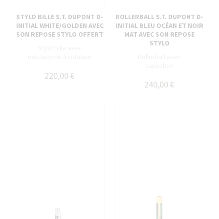
STYLO BILLE S.T. DUPONT D-
ROLLERBALL S.T. DUPONT D-
INITIAL WHITE/GOLDEN AVEC
INITIAL BLEU OCÉAN ET NOIR
SON REPOSE STYLO OFFERT
MAT AVEC SON REPOSE
STYLO
Stylo bille avec
mécanisme à rotation
Rollerball avec
capuchon
220,00 €
240,00 €