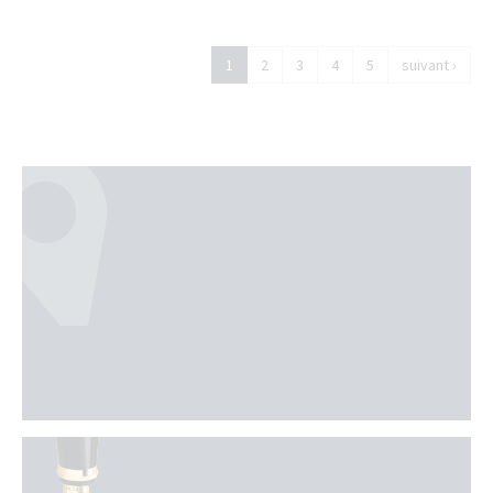
1
2
3
4
5
suivant ›