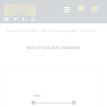
Aller
au
Toggle
contenu
navigation
principal
Vous
Accueil
>
Nos produits
>
Nos stylos avec gravure
>
S.T. Dupont
êtes
ici
NOS STYLOS AVEC GRAVURE
PRIX