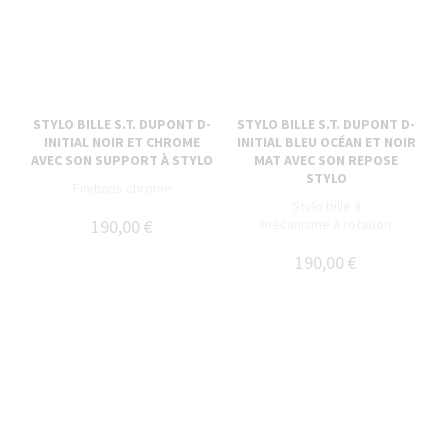
STYLO BILLE S.T. DUPONT D-
STYLO BILLE S.T. DUPONT D-
INITIAL NOIR ET CHROME
INITIAL BLEU OCÉAN ET NOIR
AVEC SON SUPPORT À STYLO
MAT AVEC SON REPOSE
STYLO
Finitions chrome
Stylo bille à
190,00 €
mécanisme à rotation
190,00 €