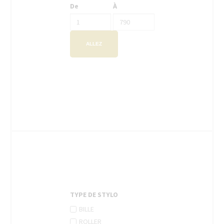
De
À
ALLEZ
TYPE DE STYLO
APPLY
Apply
BILLE
BILLE
Bille
APPLY
Apply
ROLLER