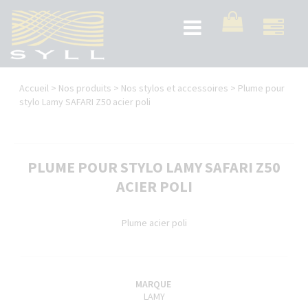
Aller
au
Toggle
contenu
navigation
principal
Vous
Accueil
>
Nos produits
>
Nos stylos et accessoires
>
Plume pour
êtes
stylo Lamy SAFARI Z50 acier poli
ici
PLUME POUR STYLO LAMY SAFARI Z50
ACIER POLI
Plume acier poli
MARQUE
LAMY