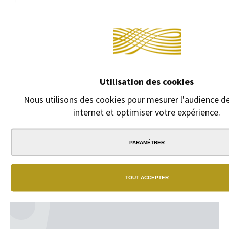
Continue
CARTOUCHES
Utilisation des cookies
D'ENCRE LAMY
Nous utilisons des cookies pour mesurer l'audience de
Cartouches d'encre
Lamy.
internet et optimiser votre expérience.
2,10 €
PARAMÉTRER
TOUT ACCEPTER