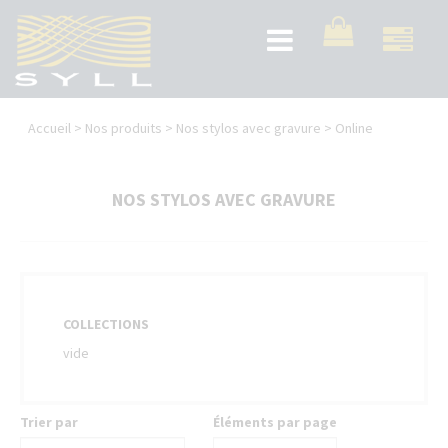
Aller
au
Toggle
contenu
navigation
principal
Vous
Accueil
>
Nos produits
>
Nos stylos avec gravure
>
Online
êtes
ici
NOS STYLOS AVEC GRAVURE
COLLECTIONS
vide
Trier par
Éléments par page