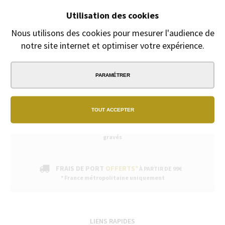
Fête des mères, fête des pères
Utilisation des cookies
Gravure Offerte
du 8 Mai au 30 juin
Nous utilisons des cookies pour mesurer l'audience de
notre site internet et optimiser votre expérience.
PARAMÉTRER
PAIEMENT
SÉCURISÉ
TOUT ACCEPTER
EXPÉDITION
SOUS 24H
2/3 jours ouvrables pour les produits
gravés
FRAIS DE PORT
OFFERTS*
À PARTIR DE 99€
* France métropolitaine uniquement
LIENS RAPIDES