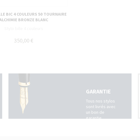
LLE BIC 4 COULEURS 50 TOURNAIRE
ALCHIMIE BRONZE BLANC
Stylo bille 4 couleurs
350,00 €
GARANTIE
Tous nos stylos
sont livrés avec
un bon de
garantie
fabricant suivi
par un service
après-vente