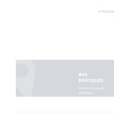
STYLO BI
NOS
BOUTIQUES
Un vrai réseau de
boutiques
physiques dans
toute la France.
(Belgique +
Luxembourg)