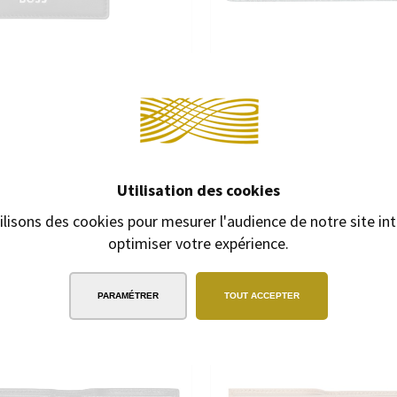
Continuer 
-CARTES HUGO BOSS CLASSIC
ENVELOPPE IDENTITÉ MIGNON 
SMOOTH BLACK
Utilisation des cookies
Pochette pour papiers. For
Porte-cartes en cuir
102x148 mm
ilisons des cookies pour mesurer l'audience de notre site int
69,00 €
optimiser votre expérience.
79,00 €
PARAMÉTRER
TOUT ACCEPTER