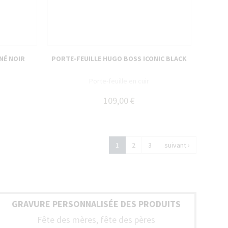
NÉ NOIR
PORTE-FEUILLE HUGO BOSS ICONIC BLACK
Porte-feuille en cuir
109,00 €
1
2
3
suivant ›
GRAVURE PERSONNALISÉE DES PRODUITS
Fête des mères, fête des pères