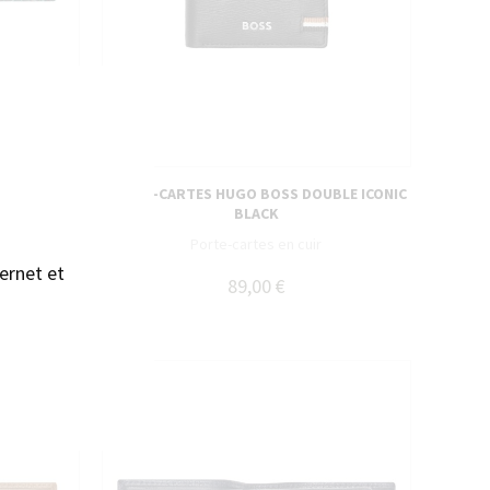
sans accepter →
PORTE-CARTES HUGO BOSS DOUBLE ICONIC
SAVANNAH
BLACK
mat :
Porte-cartes en cuir
ernet et
89,00 €