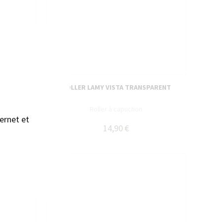
sans accepter →
 NOIR
ROLLER LAMY VISTA TRANSPARENT
mm
Roller à capuchon
ernet et
14,90 €