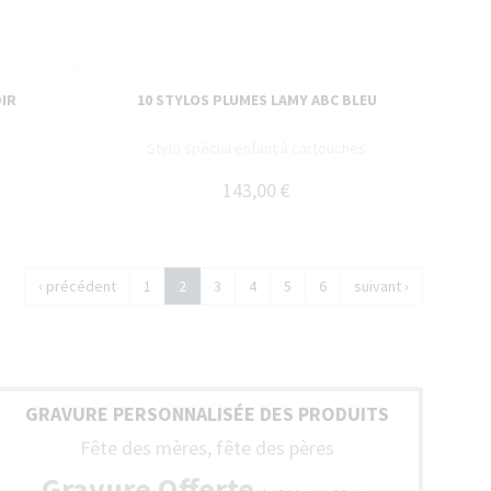
OIR
10 STYLOS PLUMES LAMY ABC BLEU
Stylo spécial enfant à cartouches
143,00 €
‹ précédent
1
2
3
4
5
6
suivant ›
GRAVURE PERSONNALISÉE DES PRODUITS
Fête des mères, fête des pères
NTIE
Gravure Offerte