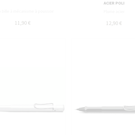
ACIER POLI
o bille à mécanisme à poussoir
Plume acier
11,90 €
12,90 €