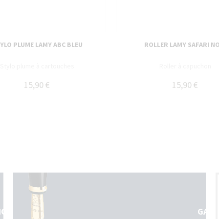
YLO PLUME LAMY ABC BLEU
ROLLER LAMY SAFARI N
Stylo plume à cartouches
Roller à capuchon
15,90 €
15,90 €
NOS
GARA