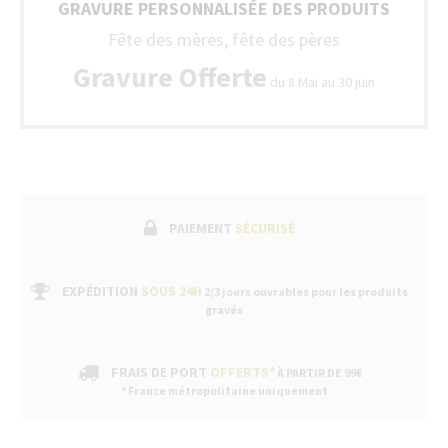
livrés
GRAVURE PERSONNALISÉE DES PRODUITS
Luxembourg
avec
Fête des mères, fête des pères
un
bon
Gravure Offerte
de
du 8 Mai au 30 juin
garantie
fabricant
suivi
par
un
service
après-
vente
PAIEMENT
SÉCURISÉ
dans
nos
boutiques
EXPÉDITION
SOUS 24H
2/3 jours ouvrables pour les produits
gravés
FRAIS DE PORT
OFFERTS*
À PARTIR DE 99€
* France métropolitaine uniquement