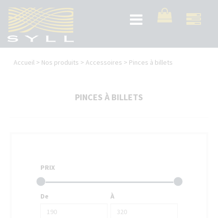
Aller
au
Toggle
contenu
navigation
principal
Vous
Accueil
>
Nos produits
>
Accessoires
>
Pinces à billets
êtes
ici
PINCES À BILLETS
PRIX
De
À