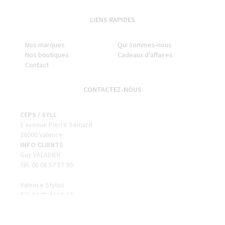
LIENS RAPIDES
Nos marques
Qui sommes-nous
Nos boutiques
Cadeaux d'affaires
Contact
CONTACTEZ-NOUS
CEPS / SYLL
1 avenue Pierre Sémard
26000 Valence
INFO CLIENTS
Guy VALADIER
Tél. 06 08 57 57 99
Valence Stylos
Tél. 04 75 44 10 37
SUIVEZ-NOUS