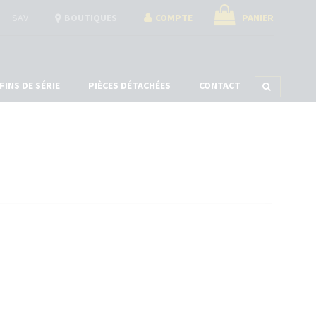
SAV
BOUTIQUES
COMPTE
PANIER
FINS DE SÉRIE
PIÈCES DÉTACHÉES
CONTACT
ÉTUIS À STYLOS
ACCESSOIRES
COFFRETS
COUPES CIGARES
COFFRETS À MONTRES
CENDRIERS
COFFRETS À STYLOS
UNIVERS SYLL
COFFRETS HUMIDOR À CIGARES
COFFRETS BOUTONS DE MANCHETTES
COFFRETS À BIJOUX
COFFRETS JEUX DE CARTES
COFFRETS À COUTEAUX
sans accepter →