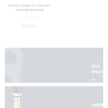
COUPE-CIGARE S.T. DUPONT
CHROMÉ ARGENTÉ
Coupe-cigare
220,00 €
NOS
BOUTIQ
Un
vrai
réseau
de
boutiques
physiques
GARANT
dans