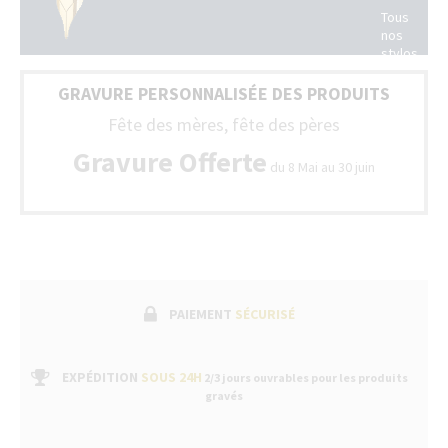
toute
Tous
la
nos
France.
stylos
(Belgique
sont
+
livrés
GRAVURE PERSONNALISÉE DES PRODUITS
Luxembour
avec
Fête des mères, fête des pères
un
bon
Gravure Offerte
de
du 8 Mai au 30 juin
garantie
fabricant
suivi
par
un
service
après-
vente
PAIEMENT
SÉCURISÉ
dans
nos
boutiques
EXPÉDITION
SOUS 24H
2/3 jours ouvrables pour les produits
gravés