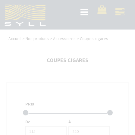
Aller
au
Toggle
contenu
navigation
principal
Vous
Accueil
>
Nos produits
>
Accessoires
>
Coupes cigares
êtes
ici
COUPES CIGARES
PRIX
De
À