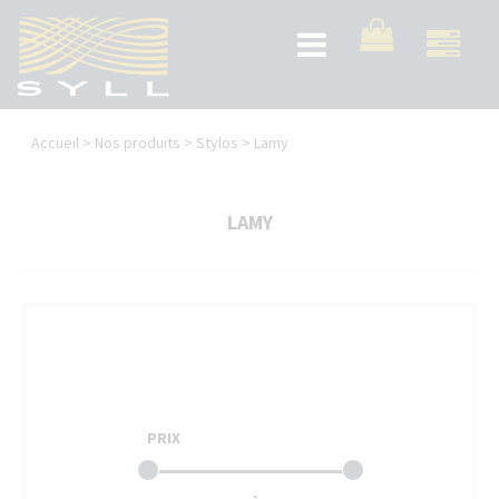
Aller
au
Toggle
contenu
navigation
principal
Vous
Accueil
>
Nos produits
>
Stylos
>
Lamy
êtes
ici
LAMY
PRIX