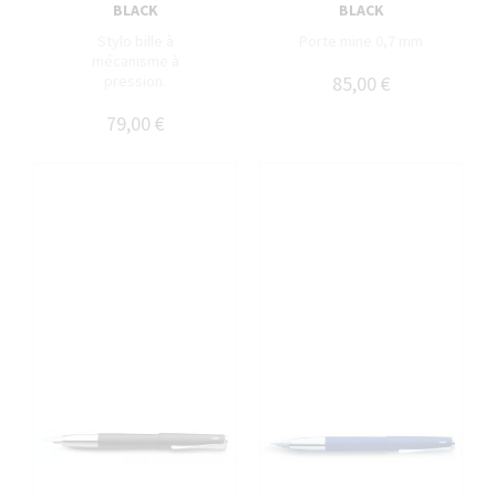
BLACK
BLACK
Stylo bille à
Porte mine 0,7 mm
mécanisme à
pression.
85,00 €
79,00 €