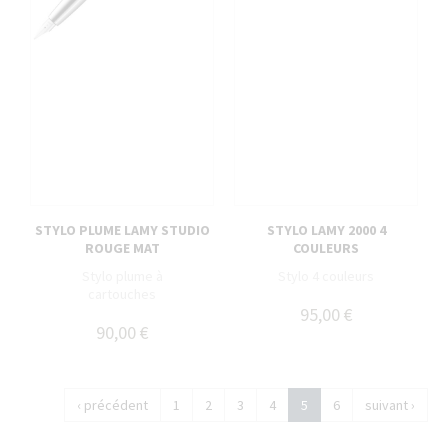
STYLO PLUME LAMY STUDIO
STYLO LAMY 2000 4
ROUGE MAT
COULEURS
Stylo plume à
Stylo 4 couleurs
cartouches
95,00 €
90,00 €
‹ précédent
1
2
3
4
5
6
suivant ›