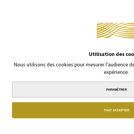
Utilisation des co
Nous utilisons des cookies pour mesurer l'audience de
STYLO PLUME LAMY STUDIO
STYLO PLUME LAMY STUDIO
expérience.
LAQUE NOIRE
LAQUE BLEU FONCÉ
Stylo plume à
Stylo plume à
cartouches. Laque
cartouches. Laque
PARAMÉTRER
noire mate.
bleu foncé.
89,00 €
89,00 €
TOUT ACCEPTER