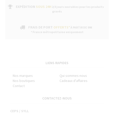
EXPÉDITION
SOUS 24H
2/3 jours ouvrables pour les produits
gravés
FRAIS DE PORT
OFFERTS*
À PARTIR DE 99€
* France métropolitaine uniquement
LIENS RAPIDES
Nos marques
Qui sommes-nous
Nos boutiques
Cadeaux d'affaires
Contact
CONTACTEZ-NOUS
CEPS / SYLL