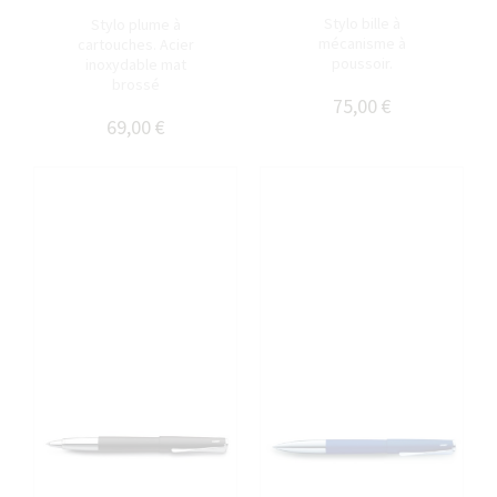
Stylo bille à
Stylo plume à
mécanisme à
cartouches. Acier
poussoir.
inoxydable mat
brossé
75,00 €
69,00 €