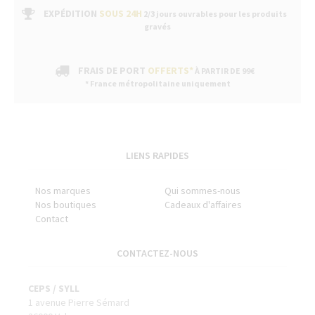
b
EXPÉDITION
SOUS 24H
2/3 jours ouvrables pour les produits
gravés
FRAIS DE PORT
OFFERTS*
À PARTIR DE 99€
* France métropolitaine uniquement
LIENS RAPIDES
Nos marques
Qui sommes-nous
Nos boutiques
Cadeaux d'affaires
Contact
CONTACTEZ-NOUS
CEPS / SYLL
1 avenue Pierre Sémard