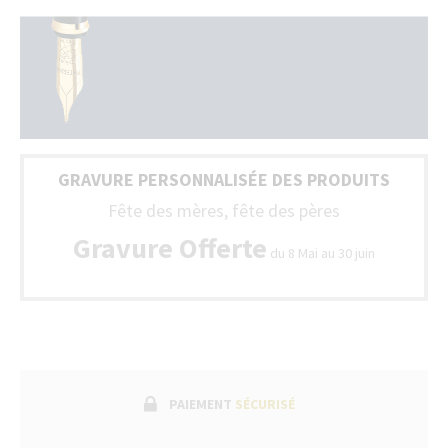
r
d
b
p
G
d
t
T
la
n
F
s
(
s
+
GRAVURE PERSONNALISÉE DES PRODUITS
li
L
a
Fête des mères, fête des pères
u
b
Gravure Offerte
du 8 Mai au 30 juin
d
g
fa
su
p
u
s
a
v
PAIEMENT
SÉCURISÉ
d
n