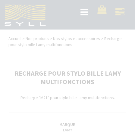
Aller
au
Toggle
contenu
navigation
principal
Vous
Accueil
>
Nos produits
>
Nos stylos et accessoires
>
Recharge
êtes
pour stylo bille Lamy multifonctions
ici
RECHARGE POUR STYLO BILLE LAMY
MULTIFONCTIONS
Recharge "M21" pour stylo bille Lamy multifonctions.
MARQUE
LAMY