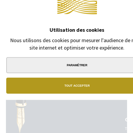
Recharge "M22" pour stylo Lamy. Pour stylos "Agenda", "Pico" et
"Scrible".
Utilisation des cookies
Nous utilisons des cookies pour mesurer l'audience de 
site internet et optimiser votre expérience.
PARAMÉTRER
NO
BO
TOUT ACCEPTER
Un
vrai
rés
de
bou
phy
GA
dan
tout
Tou
la