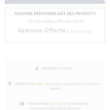
nos
Fran
styl
(Bel
son
+
GRAVURE PERSONNALISÉE DES PRODUITS
livr
Lux
ave
Fête des mères, fête des pères
un
bon
Gravure Offerte
du 8 Mai au 30 juin
de
gara
fabr
suiv
par
un
serv
aprè
ven
PAIEMENT
SÉCURISÉ
dan
nos
bou
EXPÉDITION
SOUS 24H
2/3 jours ouvrables pour les produits
gravés
FRAIS DE PORT
OFFERTS*
À PARTIR DE 99€
* France métropolitaine uniquement