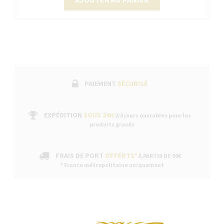
PAIEMENT
SÉCURISÉ
EXPÉDITION
SOUS 24H
2/3 jours ouvrables pour les
produits gravés
FRAIS DE PORT
OFFERTS*
À PARTIR DE 99€
* France métropolitaine uniquement
Continuer sans ac
DESCRIPTION