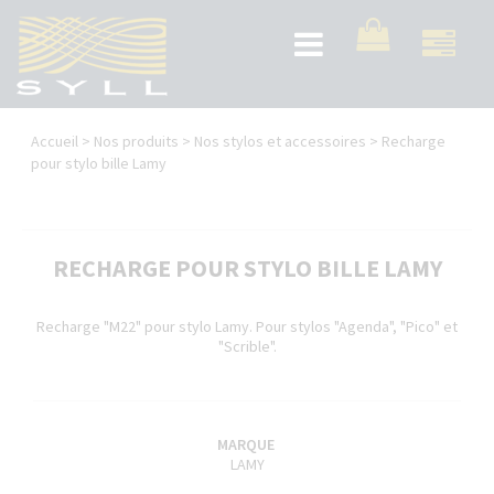
Aller
au
Toggle
contenu
navigation
principal
Vous
Accueil
>
Nos produits
>
Nos stylos et accessoires
>
Recharge
êtes
pour stylo bille Lamy
ici
RECHARGE POUR STYLO BILLE LAMY
Recharge "M22" pour stylo Lamy. Pour stylos "Agenda", "Pico" et
"Scrible".
MARQUE
LAMY