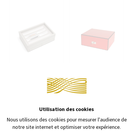
Continuer sans accepter →
COFFRET 8 COUTEAUX SYLL
COFFRET HUMIDOR SYLL
CUIR
ROUGE LISERÉ NOIR
Coffret collectionneur
Humidor 50 cigares
Utilisation des cookies
8 couteaux.
laqué rouge
Nous utilisons des cookies pour mesurer l'audience de
215,00 €
175,00 €
325,00 €
162,50 €
notre site internet et optimiser votre expérience.