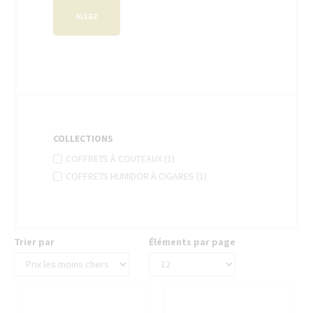
ALLEZ
COLLECTIONS
APPLY
Apply
COFFRETS À COUTEAUX (1)
COFFRETS
Coffrets
APPLY
Apply
COFFRETS HUMIDOR À CIGARES (1)
À
à
COFFRETS
Coffrets
COUTEAUX
couteaux
HUMIDOR
Humidor
FILTER
À
filter
à
CIGARES
cigares
FILTER
Trier par
Éléments par page
filter