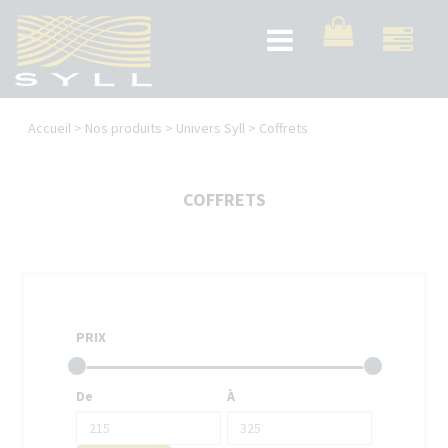
Aller
au
Toggle
contenu
navigation
principal
Vous
Accueil
>
Nos produits
>
Univers Syll
>
Coffrets
êtes
ici
COFFRETS
PRIX
De
À