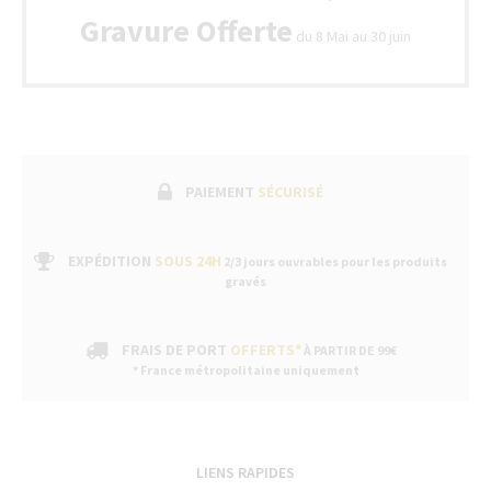
de
Gravure Offerte
garantie
du 8 Mai au 30 juin
fabricant
suivi
par un
service
après-
vente
dans
nos
PAIEMENT
SÉCURISÉ
boutiques
EXPÉDITION
SOUS 24H
2/3 jours ouvrables pour les produits
gravés
FRAIS DE PORT
OFFERTS*
À PARTIR DE 99€
* France métropolitaine uniquement
LIENS RAPIDES