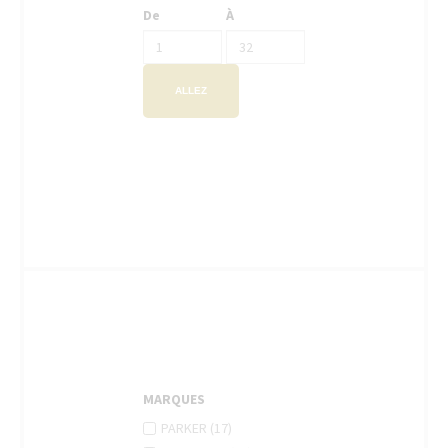
De
À
ALLEZ
MARQUES
APPLY
Apply
PARKER (17)
PARKER