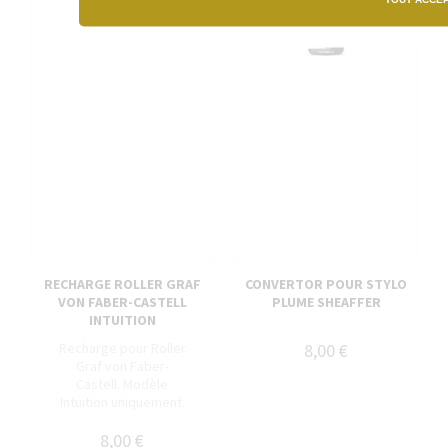
RECHARGE ROLLER GRAF
CONVERTOR POUR STYLO
VON FABER-CASTELL
PLUME SHEAFFER
INTUITION
Recharge pour Roller
8,00 €
Graf von Faber-
Castell. Modèle
Intuition uniquement.
8,00 €