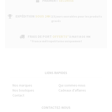
PAIEMENT
SÉCURISÉ
EXPÉDITION
SOUS 24H
2/3 jours ouvrables pour les produits
gravés
FRAIS DE PORT
OFFERTS*
À PARTIR DE 99€
* France métropolitaine uniquement
LIENS RAPIDES
Nos marques
Qui sommes-nous
Nos boutiques
Cadeaux d'affaires
Contact
CONTACTEZ-NOUS