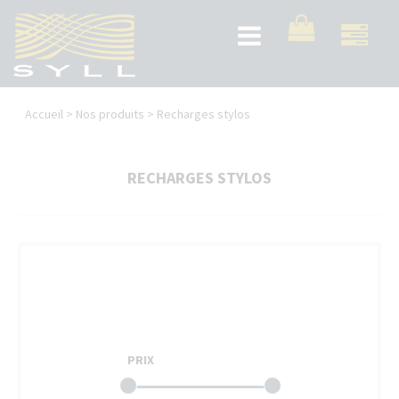
Aller
au
Toggle
contenu
navigation
principal
Vous
Accueil
>
Nos produits
>
Recharges stylos
êtes
ici
RECHARGES STYLOS
PRIX