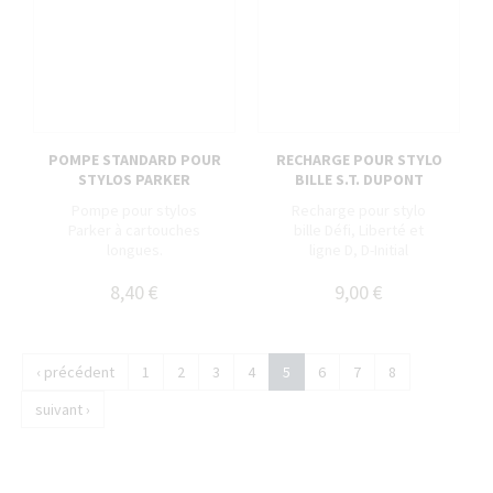
POMPE STANDARD POUR
RECHARGE POUR STYLO
STYLOS PARKER
BILLE S.T. DUPONT
Pompe pour stylos
Recharge pour stylo
Parker à cartouches
bille Défi, Liberté et
longues.
ligne D, D-Initial
8,40 €
9,00 €
‹ précédent
1
2
3
4
5
6
7
8
suivant ›