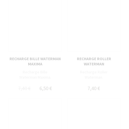
RECHARGE BILLE WATERMAN
RECHARGE ROLLER
MAXIMA
WATERMAN
Recharge Bille
Recharge Roller
Waterman Maxima.
Waterman.
7,40 €
6,50 €
7,40 €