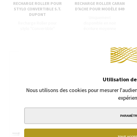
RECHARGE ROLLER POUR
RECHARGE ROLLER CARAN
STYLO CONVERTIBLE S.T.
D'ACHE POUR MODÈLE 849
DUPONT
Uniquement
Recharge Roller pour
disponible en noir
stylo "Convertible"
écriture moyenne
8,00 €
7,90 €
Utilisation de
Nous utilisons des cookies pour mesurer l'audien
expérien
PARAMÉT
TOUT ACCE