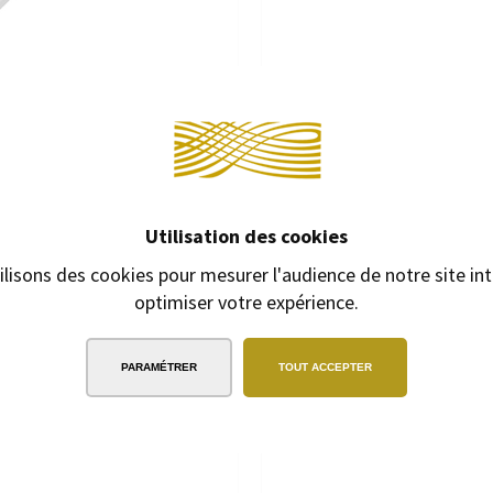
Continuer 
ULTIFONCTIONS LAMY ST 3 EN 1
ROLLERBALL LAMY SWIFT BLEU
Utilisation des cookies
lo avec mécanisme à rotation
Rollerball avec mécanisme à 
ilisons des cookies pour mesurer l'audience de notre site int
52,00 €
55,00 €
optimiser votre expérience.
PARAMÉTRER
TOUT ACCEPTER