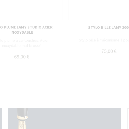
O PLUME LAMY STUDIO ACIER
STYLO BILLE LAMY 200
INOXYDABLE
Stylo bille à mécanisme à pou
lo plume à cartouches. Acier
inoxydable mat brossé
75,00 €
69,00 €