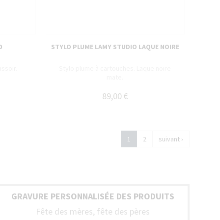
0
STYLO PLUME LAMY STUDIO LAQUE NOIRE
ssoir.
Stylo plume à cartouches. Laque noire
mate.
89,00 €
1
2
suivant ›
GRAVURE PERSONNALISÉE DES PRODUITS
Fête des mères, fête des pères