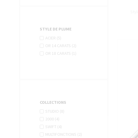
Sty
STYLE DE PLUME
APPLY
Apply
ACIER (5)
ACIER
Acier
APPLY
Apply
OR 14 CARATS (2)
FILTER
filter
OR
Or
APPLY
Apply
OR 18 CARATS (1)
14
14
OR
Or
CARATS
carats
18
18
FILTER
CARATS
filter
carats
FILTER
filter
COLLECTIONS
APPLY
Apply
STUDIO (8)
STUDIO
Studio
APPLY
Apply
2000 (4)
FILTER
filter
2000
2000
APPLY
Apply
SWIFT (4)
FILTER
filter
SWIFT
Swift
APPLY
Apply
MULTIFONCTIONS (2)
FILTER