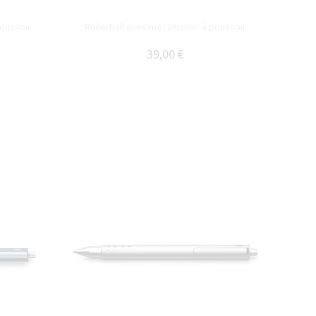
poussoir
Rollerball avec mécanisme à poussoir
39,00 €