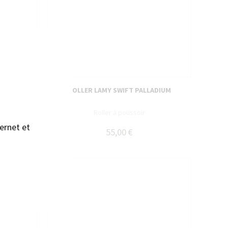
sans accepter →
 IMPÉRIAL
ROLLER LAMY SWIFT PALLADIUM
poussoir
Roller à poussoir
ernet et
55,00 €