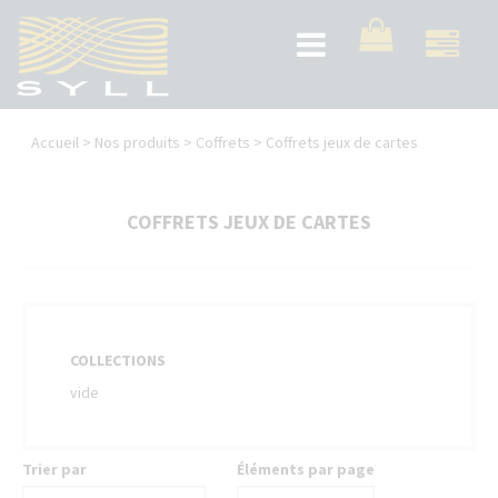
Aller
au
Toggle
contenu
navigation
principal
Vous
Accueil
>
Nos produits
>
Coffrets
>
Coffrets jeux de cartes
êtes
ici
COFFRETS JEUX DE CARTES
COLLECTIONS
vide
Trier par
Éléments par page