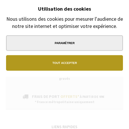
Fête des mères, fête des pères
Utilisation des cookies
Gravure Offerte
du 8 Mai au 30 juin
Nous utilisons des cookies pour mesurer l'audience de
notre site internet et optimiser votre expérience.
PARAMÉTRER
PAIEMENT
SÉCURISÉ
TOUT ACCEPTER
EXPÉDITION
SOUS 24H
2/3 jours ouvrables pour les produits
gravés
FRAIS DE PORT
OFFERTS*
À PARTIR DE 99€
* France métropolitaine uniquement
LIENS RAPIDES