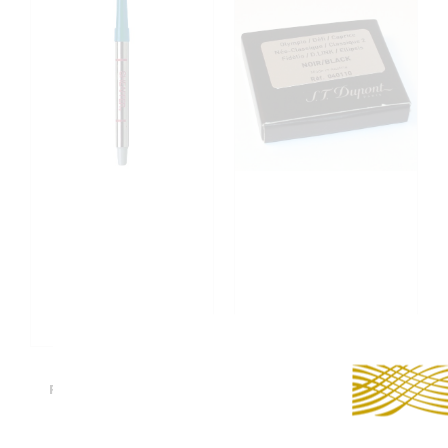
RECHARGE POUR
CARTOUCHES D'ENCRE S.T.
ROLLERBALL SHEAFFER
DUPONT
Recharge roller
Cartouches d'encre
Sheaffer