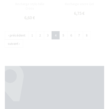
Recharge stylo bille
Recharge encre Gel
Cross
6,75 €
6,60 €
‹ précédent
1
2
3
4
5
6
7
8
suivant ›