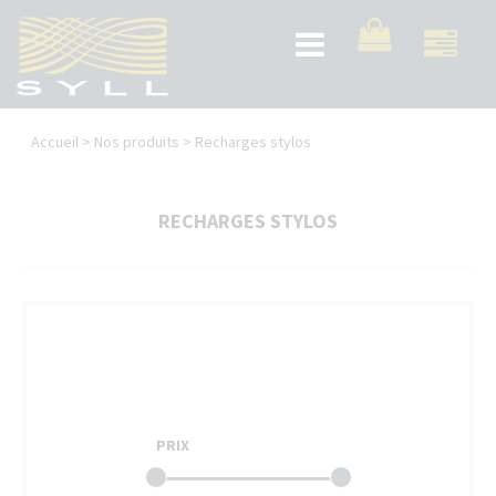
Aller
au
Toggle
contenu
navigation
principal
Vous
Accueil
>
Nos produits
>
Recharges stylos
êtes
ici
RECHARGES STYLOS
PRIX