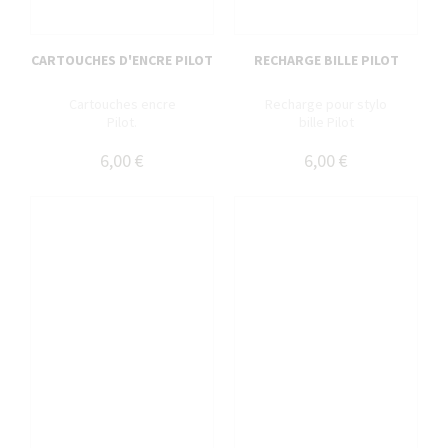
CARTOUCHES D'ENCRE PILOT
RECHARGE BILLE PILOT
Cartouches encre
Recharge pour stylo
Pilot.
bille Pilot
6,00 €
6,00 €