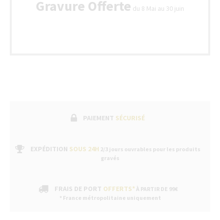
Gravure Offerte
du 8 Mai au 30 juin
PAIEMENT
SÉCURISÉ
EXPÉDITION
SOUS 24H
2/3 jours ouvrables pour les produits
gravés
FRAIS DE PORT
OFFERTS*
À PARTIR DE 99€
* France métropolitaine uniquement