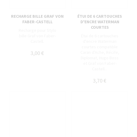
RECHARGE BILLE GRAF VON
ÉTUI DE 6 CARTOUCHES
FABER-CASTELL
D'ENCRE WATERMAN
COURTES
Recharge pour Stylo
bille Graf von Faber-
Étui de 6 cartouches
Castell.
d'encre Waterman
courtes compatible
3,00 €
Caran d'Ache, Récife,
Diplomat, Hugo Boss
et Graf von Faber-
Castell...
3,70 €