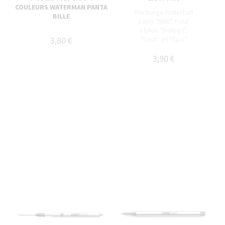
COULEURS WATERMAN PANTA
Recharge Rollerball
BILLE
Lamy "M66". Pour
stylos "Dialog2",
3,80 €
"Swift" et "Tipo".
3,90 €