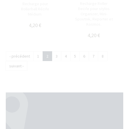
Recharge Roller
Recharge pour
Recife pour stylos
Rollerball Récife
Organizer, Mini-
Médium.
Spoutnik, Reporter et
Kosmos.
4,20 €
4,20 €
‹ précédent
1
2
3
4
5
6
7
8
suivant ›