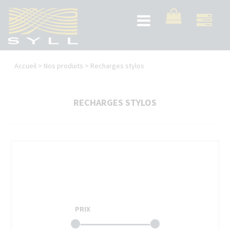
Aller
au
Toggle
contenu
navigation
principal
Vous
Accueil
>
Nos produits
>
Recharges stylos
êtes
ici
RECHARGES STYLOS
PRIX