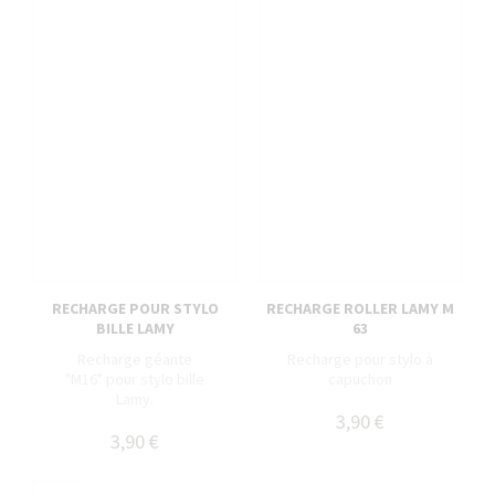
RECHARGE POUR STYLO
RECHARGE ROLLER LAMY M
BILLE LAMY
63
Recharge géante
Recharge pour stylo à
"M16" pour stylo bille
capuchon
Lamy.
3,90 €
3,90 €