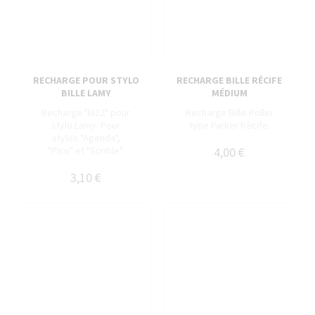
RECHARGE POUR STYLO
RECHARGE BILLE RÉCIFE
BILLE LAMY
MÉDIUM
Recharge "M22" pour
Recharge Bille-Roller
stylo Lamy. Pour
type Parker Récife.
stylos "Agenda",
"Pico" et "Scrible".
4,00 €
3,10 €