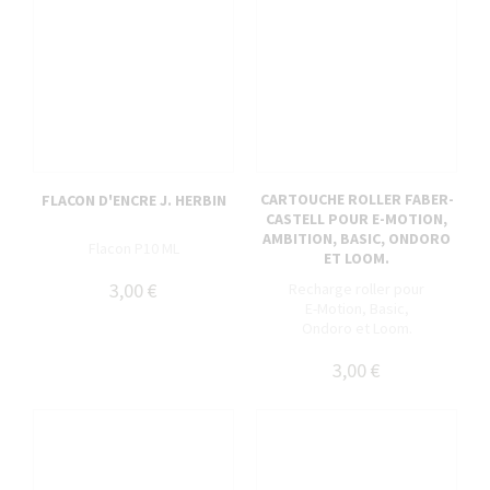
CARTOUCHE ROLLER FABER-
FLACON D'ENCRE J. HERBIN
CASTELL POUR E-MOTION,
AMBITION, BASIC, ONDORO
Flacon P10 ML
ET LOOM.
3,00 €
Recharge roller pour
E-Motion, Basic,
Ondoro et Loom.
3,00 €