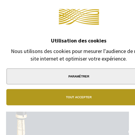
Continuer sans a
DESCRIPTION
Recharge Bille Waterman Maxima. Pour tous les stylos billles
Waterman à mécanisme à rotation.
Utilisation des cookies
Nous utilisons des cookies pour mesurer l'audience de 
site internet et optimiser votre expérience.
PARAMÉTRER
NO
BO
TOUT ACCEPTER
Un
vrai
rés
de
bou
phy
GA
dan