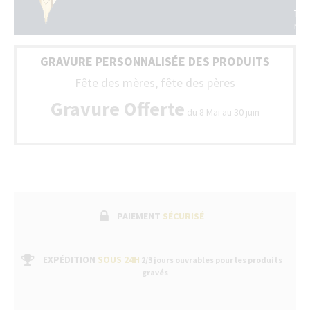
tou
Tou
la
nos
Fra
sty
(Be
son
+
GRAVURE PERSONNALISÉE DES PRODUITS
livr
Lux
ave
Fête des mères, fête des pères
un
bo
Gravure Offerte
du 8 Mai au 30 juin
de
gar
fab
suiv
par
un
ser
apr
ven
PAIEMENT
SÉCURISÉ
dan
nos
bou
EXPÉDITION
SOUS 24H
2/3 jours ouvrables pour les produits
gravés