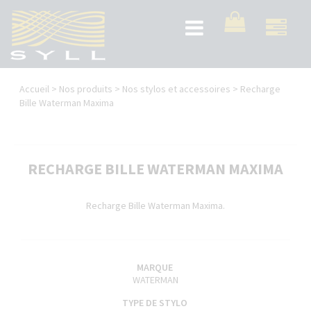
Aller
au
Toggle
contenu
navigation
principal
Vous
Accueil
>
Nos produits
>
Nos stylos et accessoires
>
Recharge
êtes
Bille Waterman Maxima
ici
RECHARGE BILLE WATERMAN MAXIMA
Recharge Bille Waterman Maxima.
MARQUE
WATERMAN
TYPE DE STYLO