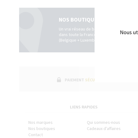
ENCRES J. HERBIN
SÉRIES LIMITÉES ET STYLOS D'EXCEPTION
NOS BOUTIQUES
Un vrai réseau de boutiques physiques
Nous ut
dans toute la France.
(Belgique + Luxembourg)
PAIEMENT
SÉCURISÉ
LIENS RAPIDES
Nos marques
Qui sommes-nous
Nos boutiques
Cadeaux d'affaires
Contact