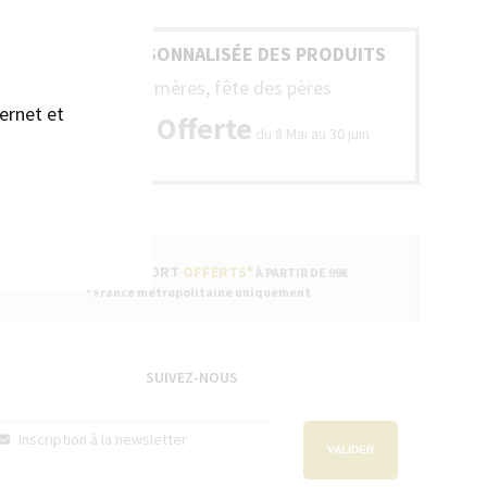
GRAVURE PERSONNALISÉE DES PRODUITS
Fête des mères, fête des pères
ernet et
Gravure Offerte
du 8 Mai au 30 juin
FRAIS DE PORT
OFFERTS*
À PARTIR DE 99€
* France métropolitaine uniquement
SUIVEZ-NOUS
VALIDER