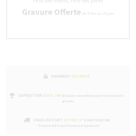
Fête des mères, fête des pères
Gravure Offerte
du 8 Mai au 30 juin
PAIEMENT
SÉCURISÉ
EXPÉDITION
SOUS 24H
2/3 jours ouvrables pour les produits
gravés
FRAIS DE PORT
OFFERTS*
À PARTIR DE 99€
* France métropolitaine uniquement