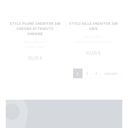
STYLO PLUME SHEAFFER 100
STYLO BILLE SHEAFFER 300
CHROME ATTRIBUTS
GRIS
CHROME
Stylo bille à
Stylo plume à
mécanisme à rotation
cartouches
60,00 €
59,00 €
1
2
3
suivant ›