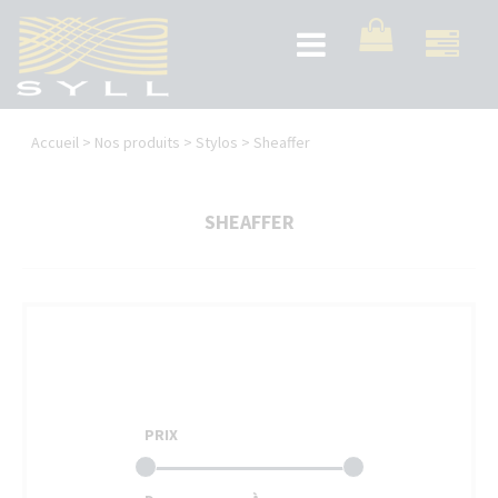
Aller
au
Toggle
contenu
navigation
principal
Vous
Accueil
>
Nos produits
>
Stylos
>
Sheaffer
êtes
ici
SHEAFFER
PRIX