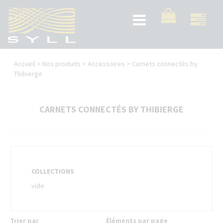
Aller
au
Toggle
contenu
navigation
principal
Vous
Accueil
>
Nos produits
>
Accessoires
>
Carnets connectés by
êtes
Thibierge
ici
CARNETS CONNECTÉS BY THIBIERGE
COLLECTIONS
vide
Trier par
Éléments par page