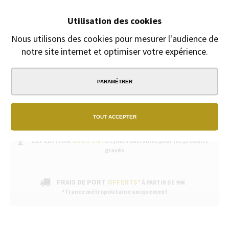
GRAVURE PERSONNALISÉE DES PRODUITS
Fête des mères, fête des pères
Utilisation des cookies
Gravure Offerte
Nous utilisons des cookies pour mesurer l'audience de
du 8 Mai au 30 juin
notre site internet et optimiser votre expérience.
PARAMÉTRER
PAIEMENT
SÉCURISÉ
TOUT ACCEPTER
EXPÉDITION
SOUS 24H
2/3 jours ouvrables pour les produits
gravés
FRAIS DE PORT
OFFERTS*
À PARTIR DE 99€
* France métropolitaine uniquement