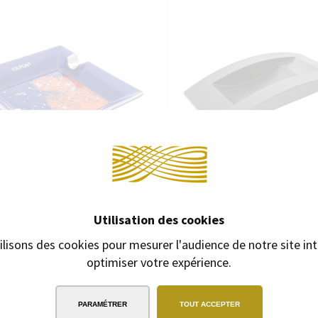
PIÈCES DÉTACHÉES
Continuer 
Utilisation des cookies
ilisons des cookies pour mesurer l'audience de notre site int
 PORCELAINE S.T. DUPONT 20 000
CENDRIER S.T. DUPONT MAXIJET
UES SOUS LES MERS BLEU ROI
optimiser votre expérience.
Cendrier au design S.T. Du
Cendrier porcelaine
310,00 €
250,00 €
PARAMÉTRER
TOUT ACCEPTER