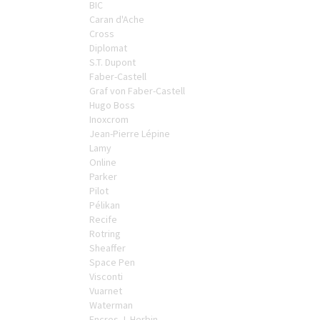
BIC
ENCRES J. HERBIN
Caran d'Ache
Cross
SÉRIES LIMITÉES ET STYLOS D'EXCEPTION
Diplomat
S.T. Dupont
Faber-Castell
Graf von Faber-Castell
Hugo Boss
Inoxcrom
Jean-Pierre Lépine
Lamy
Online
Parker
Pilot
Pélikan
Recife
Rotring
Sheaffer
Space Pen
Visconti
Vuarnet
Waterman
Encres J. Herbin