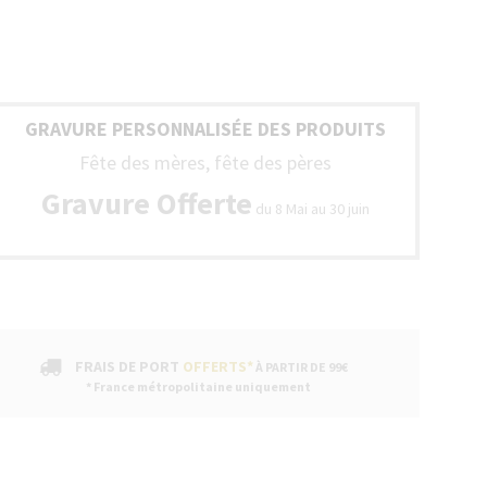
GRAVURE PERSONNALISÉE DES PRODUITS
Fête des mères, fête des pères
IE
Gravure Offerte
du 8 Mai au 30 juin
FRAIS DE PORT
OFFERTS*
À PARTIR DE 99€
* France métropolitaine uniquement