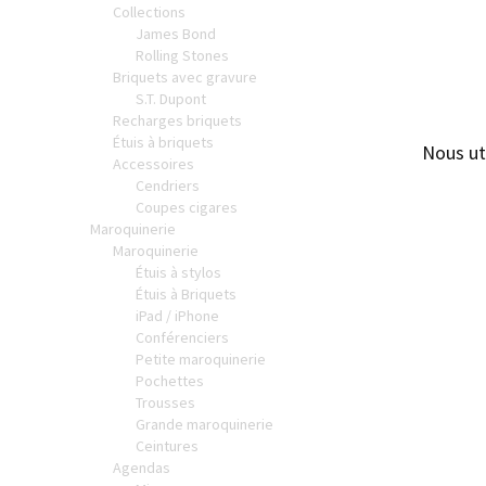
Collections
James Bond
Rolling Stones
Briquets avec gravure
S.T. Dupont
Recharges briquets
Étuis à briquets
Nous ut
Accessoires
Cendriers
Coupes cigares
Maroquinerie
Maroquinerie
Étuis à stylos
Étuis à Briquets
iPad / iPhone
Conférenciers
Petite maroquinerie
Pochettes
Trousses
Grande maroquinerie
Ceintures
Agendas