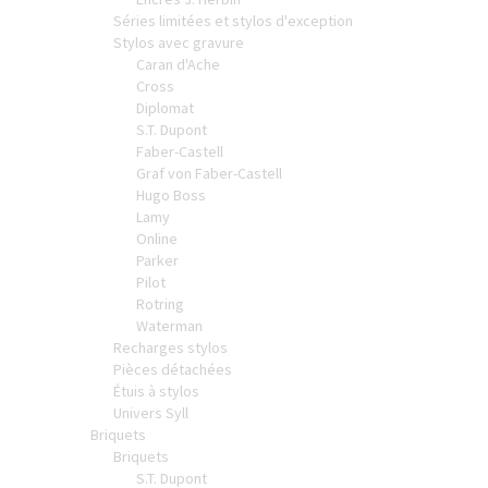
Séries limitées et stylos d'exception
Stylos avec gravure
Caran d'Ache
Cross
Diplomat
S.T. Dupont
Faber-Castell
Graf von Faber-Castell
Hugo Boss
Lamy
Online
Parker
Pilot
Rotring
Waterman
Recharges stylos
Pièces détachées
Étuis à stylos
Univers Syll
Briquets
Briquets
S.T. Dupont