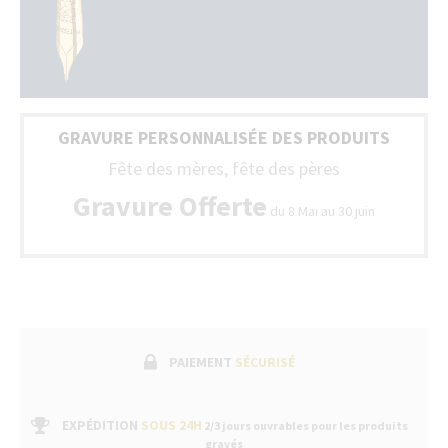
bo
ph
G
da
to
To
la
no
Fr
st
(B
so
+
GRAVURE PERSONNALISÉE DES PRODUITS
liv
Lu
av
Fête des mères, fête des pères
un
bo
Gravure Offerte
du 8 Mai au 30 juin
de
ga
fa
sui
pa
un
se
ap
ve
PAIEMENT
SÉCURISÉ
da
no
bo
EXPÉDITION
SOUS 24H
2/3 jours ouvrables pour les produits
gravés