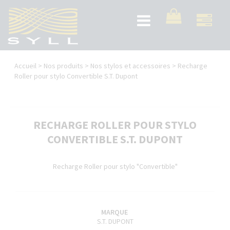
Aller
au
Toggle
contenu
navigation
principal
Vous
Accueil
>
Nos produits
>
Nos stylos et accessoires
>
Recharge
êtes
Roller pour stylo Convertible S.T. Dupont
ici
RECHARGE ROLLER POUR STYLO
CONVERTIBLE S.T. DUPONT
Recharge Roller pour stylo "Convertible"
MARQUE
S.T. DUPONT