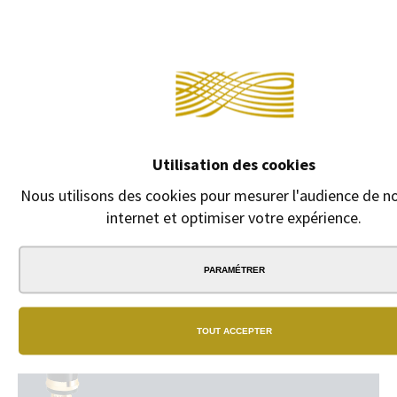
DESCRIPTION
Continuer sans 
Recharge Roller pour stylo "Convertible" de Dupont. Pour stylos
"Olympio", "Défi", "Néo-Classique Large", " Classique 2", "D-Link-
Caprice", "Fidélio", "Ellipsis", "Montparnasse" et "Gatsby".
Utilisation des cookies
Nous utilisons des cookies pour mesurer l'audience de no
internet et optimiser votre expérience.
PARAMÉTRER
N
B
TOUT ACCEPTER
Un
vra
ré
de