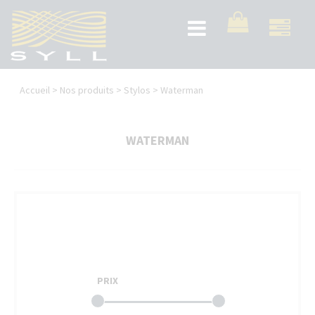
Aller
au
Toggle
contenu
navigation
principal
Vous
Accueil
>
Nos produits
>
Stylos
>
Waterman
êtes
ici
WATERMAN
PRIX