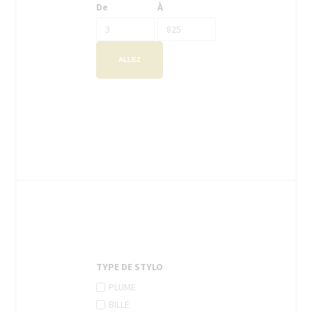
De
À
ALLEZ
TYPE DE STYLO
APPLY
Apply
PLUME
PLUME
Plume
APPLY
Apply
BILLE
FILTER