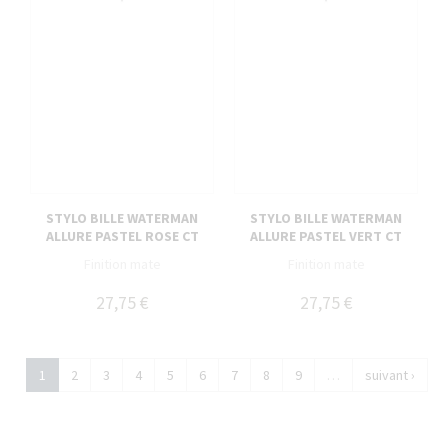
STYLO BILLE WATERMAN
STYLO BILLE WATERMAN
ALLURE PASTEL ROSE CT
ALLURE PASTEL VERT CT
Finition mate
Finition mate
27,75 €
27,75 €
1
2
3
4
5
6
7
8
9
…
suivant ›