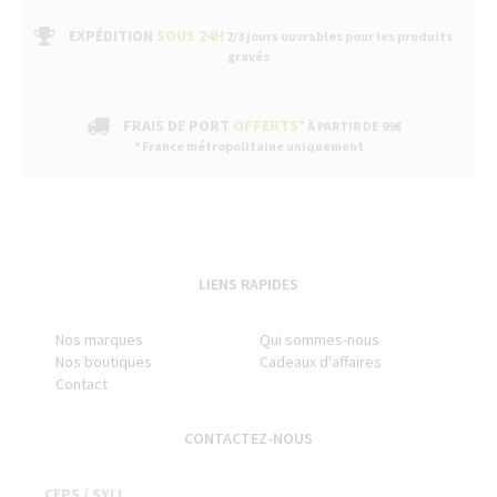
EXPÉDITION
SOUS 24H
2/3 jours ouvrables pour les produits
gravés
FRAIS DE PORT
OFFERTS*
À PARTIR DE 99€
* France métropolitaine uniquement
LIENS RAPIDES
Nos marques
Qui sommes-nous
Nos boutiques
Cadeaux d'affaires
Contact
CONTACTEZ-NOUS
CEPS / SYLL