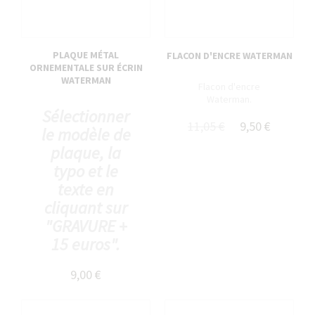
PLAQUE MÉTAL
FLACON D'ENCRE WATERMAN
ORNEMENTALE SUR ÉCRIN
WATERMAN
Flacon d'encre
Waterman.
Sélectionner
11,05 €
9,50 €
le modèle de
plaque, la
typo et le
texte en
cliquant sur
"GRAVURE +
15 euros".
9,00 €