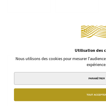
POMPE POUR STYLOS
LOT DE 2 RECHARGES ROLLER
WATERMAN
WATERMAN NOIRES
ÉCRITURE FINE
Pompe pour Stylos
Waterman
Recharge roller pour
Stylo Waterman
11,95 €
14,05 €
Utilisation des 
Nous utilisons des cookies pour mesurer l'audience 
expérience
PARAMÉTRER
TOUT ACCEPTE