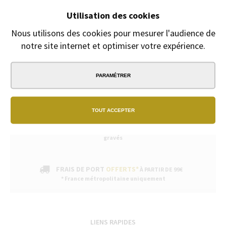
Fête des mères, fête des pères
Utilisation des cookies
Gravure Offerte
du 8 Mai au 30 juin
Nous utilisons des cookies pour mesurer l'audience de
notre site internet et optimiser votre expérience.
PARAMÉTRER
PAIEMENT
SÉCURISÉ
TOUT ACCEPTER
EXPÉDITION
SOUS 24H
2/3 jours ouvrables pour les produits
gravés
FRAIS DE PORT
OFFERTS*
À PARTIR DE 99€
* France métropolitaine uniquement
LIENS RAPIDES