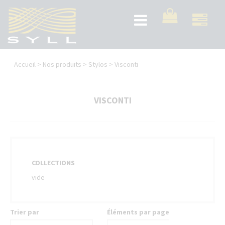
Aller
au
Toggle
contenu
navigation
principal
Vous
Accueil
>
Nos produits
>
Stylos
>
Visconti
êtes
ici
VISCONTI
COLLECTIONS
vide
Trier par
Éléments par page