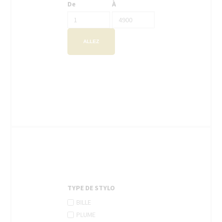
De
À
ALLEZ
TYPE DE STYLO
APPLY
Apply
BILLE
BILLE
Bille
APPLY
Apply
PLUME
FILTER
filter