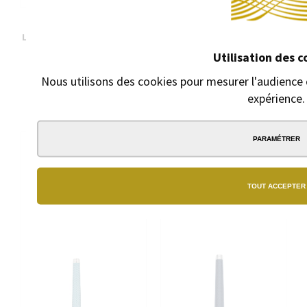
ROLLERBALL S.T. DUPONT
STYLO PLUME S.T. DUPONT
LIGNE D ETERNITY GRAFF'TY
LIGNE D LAQUE NATURELLE
ANIMATION
NOIRE PALLADIUM LARGE
Utilisation des c
AVEC SON SUPPORT À STYLO
Rollerball à capuchon
Nous utilisons des cookies pour mesurer l'audience d
Finitions Palladium
760,00 €
expérience.
790,00 €
PARAMÉTRER
TOUT ACCEPTER