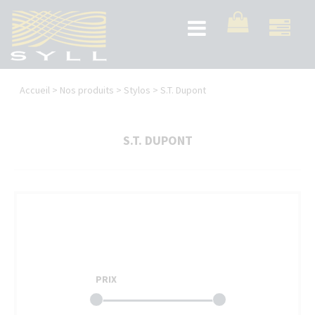
Aller
au
Toggle
contenu
navigation
principal
Vous
Accueil
>
Nos produits
>
Stylos
>
S.T. Dupont
êtes
ici
S.T. DUPONT
PRIX