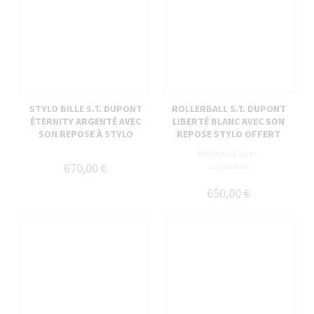
STYLO BILLE S.T. DUPONT
ROLLERBALL S.T. DUPONT
ÉTERNITY ARGENTÉ AVEC
LIBERTÉ BLANC AVEC SON
SON REPOSE À STYLO
REPOSE STYLO OFFERT
Rollerball avec
670,00 €
capuchon
650,00 €