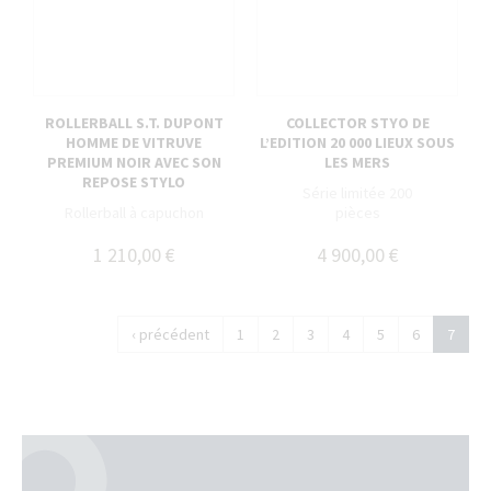
ROLLERBALL S.T. DUPONT
COLLECTOR STYO DE
HOMME DE VITRUVE
L’EDITION 20 000 LIEUX SOUS
PREMIUM NOIR AVEC SON
LES MERS
REPOSE STYLO
Série limitée 200
Rollerball à capuchon
pièces
1 210,00 €
4 900,00 €
‹ précédent
1
2
3
4
5
6
7