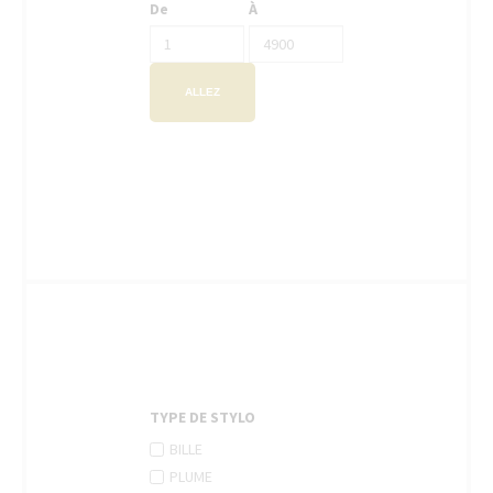
De
À
ALLEZ
TYPE DE STYLO
APPLY
Apply
BILLE
BILLE
Bille
APPLY
Apply
PLUME
FILTER
filter