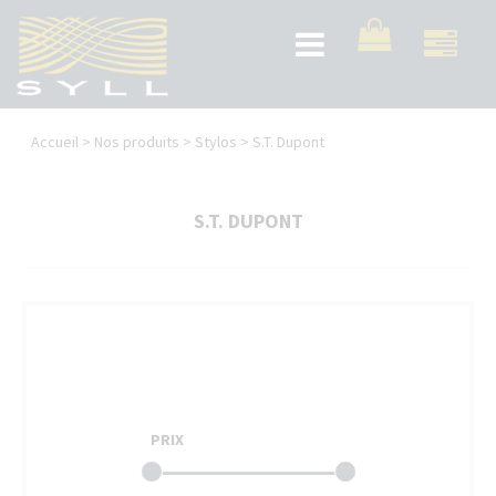
Aller
au
Toggle
contenu
navigation
principal
Vous
Accueil
>
Nos produits
>
Stylos
>
S.T. Dupont
êtes
ici
S.T. DUPONT
PRIX