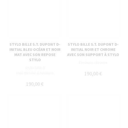
STYLO BILLE S.T. DUPONT D-
STYLO BILLE S.T. DUPONT D-
INITIAL BLEU OCÉAN ET NOIR
INITIAL NOIR ET CHROME
MAT AVEC SON REPOSE
AVEC SON SUPPORT À STYLO
STYLO
Finitions chrome
Stylo bille à
mécanisme à rotation
190,00 €
190,00 €