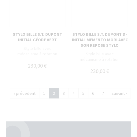
STYLO BILLE S.T. DUPONT
STYLO BILLE S.T. DUPONT D-
INITIAL GÉODE VERT
INITIAL MEMENTO MORI AVEC
SON REPOSE STYLO
Stylo bille avec
mécanisme à rotation
Stylo bille avec
mécanisme à rotation
230,00 €
230,00 €
‹ précédent
1
2
3
4
5
6
7
suivant ›