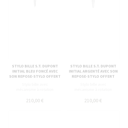
STYLO BILLE S.T. DUPONT
STYLO BILLE S.T. DUPONT
INITIAL BLEU FONCÉ AVEC
INITIAL ARGENTÉ AVEC SON
SON REPOSE-STYLO OFFERT
REPOSE-STYLO OFFERT
Stylo bille avec
Stylo bille avec
mécanisme à rotation
mécanisme à rotation
210,00 €
210,00 €