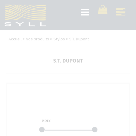
Aller
au
Toggle
contenu
navigation
principal
Vous
Accueil
>
Nos produits
>
Stylos
>
S.T. Dupont
êtes
ici
S.T. DUPONT
PRIX