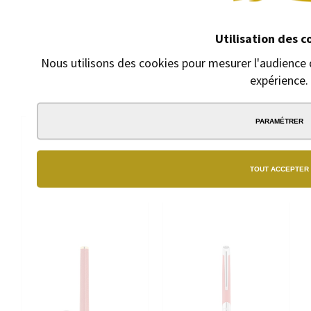
INITIAL LAQUE NOIRE DORÉ
INITIAL DORÉ AVEC SON
AVEC SON REPOSE STYLO
REPOSE STYLO OFFERT
OFFERT
Utilisation des c
Stylo plume à
Rollerball avec
cartouches
Nous utilisons des cookies pour mesurer l'audience d
capuchon
280,00 €
expérience.
270,00 €
PARAMÉTRER
TOUT ACCEPTER