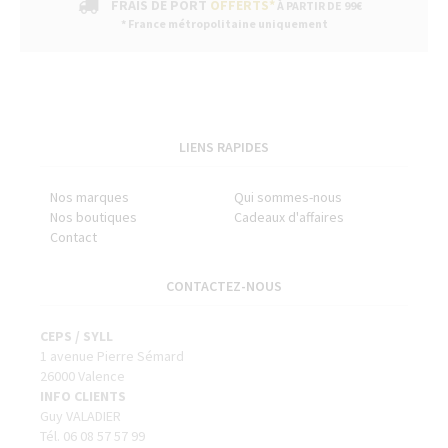
FRAIS DE PORT
OFFERTS*
À PARTIR DE 99€
* France métropolitaine uniquement
LIENS RAPIDES
Nos marques
Qui sommes-nous
Nos boutiques
Cadeaux d'affaires
Contact
CONTACTEZ-NOUS
CEPS / SYLL
1 avenue Pierre Sémard
26000 Valence
INFO CLIENTS
Guy VALADIER
Tél. 06 08 57 57 99