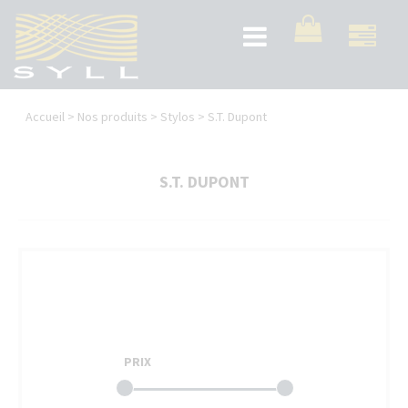
Aller
au
Toggle
contenu
navigation
principal
Vous
Accueil
>
Nos produits
>
Stylos
>
S.T. Dupont
êtes
ici
S.T. DUPONT
PRIX