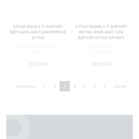
STYLO BILLE S.T. DUPONT
STYLO PLUME S.T. DUPONT
DÉFI GRIS AVEC SON REPOSE
INITIAL NOIR AVEC SON
STYLO
REPOSE-STYLO OFFERT
Finition métal brossé
Stylo plume à
noir
cartouches
290,00 €
300,00 €
‹ précédent
1
2
3
4
5
6
7
suivant ›