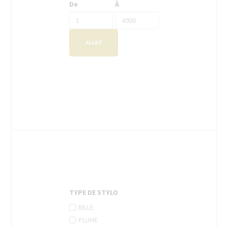
De
À
ALLEZ
TYPE DE STYLO
APPLY
Apply
BILLE
BILLE
Bille
APPLY
Apply
PLUME
FILTER
filter