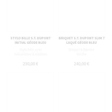
STYLO BILLE S.T. DUPONT
BRIQUET S.T. DUPONT SLIM 7
INITIAL GÉODE BLEU
LAQUÉ GÉODE BLEU
Stylo bille avec
Briquet à flamme
mécanisme à rotation
torche
230,00 €
240,00 €