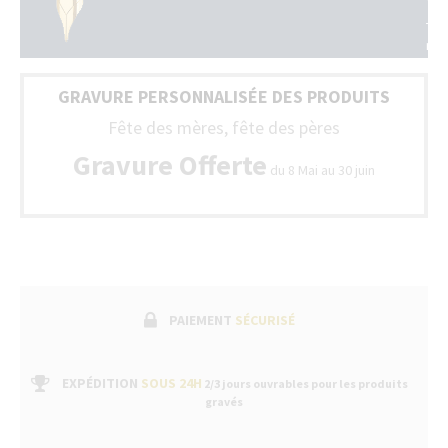
tou
Tou
la
no
Fra
sty
(Be
son
+
GRAVURE PERSONNALISÉE DES PRODUITS
liv
Lux
ave
Fête des mères, fête des pères
un
bo
Gravure Offerte
du 8 Mai au 30 juin
de
gar
fab
suiv
par
un
ser
apr
ven
PAIEMENT
SÉCURISÉ
dan
no
bou
EXPÉDITION
SOUS 24H
2/3 jours ouvrables pour les produits
gravés