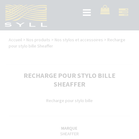
Aller
au
Toggle
contenu
navigation
principal
Vous
Accueil
>
Nos produits
>
Nos stylos et accessoires
>
Recharge
êtes
pour stylo bille Sheaffer
ici
RECHARGE POUR STYLO BILLE
SHEAFFER
Recharge pour stylo bille
MARQUE
SHEAFFER