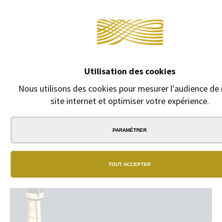
Continuer sans a
DESCRIPTION
Recherche stylo bille Sheaffer. Grande capacité.
Utilisation des cookies
Nous utilisons des cookies pour mesurer l'audience de
site internet et optimiser votre expérience.
PARAMÉTRER
N
BO
TOUT ACCEPTER
Un
vra
rés
de
bou
phy
GA
dan