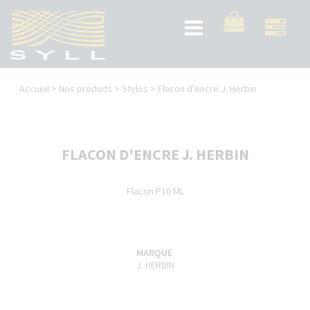
Aller
au
Toggle
contenu
navigation
principal
Vous
Accueil
>
Nos produits
>
Stylos
>
Flacon d'encre J. Herbin
êtes
ici
FLACON D'ENCRE J. HERBIN
Flacon P10 ML
MARQUE
J. HERBIN