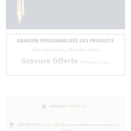
bo
ph
G
da
to
To
la
no
Fr
st
(B
so
+
GRAVURE PERSONNALISÉE DES PRODUITS
liv
Lu
av
Fête des mères, fête des pères
un
bo
Gravure Offerte
du 8 Mai au 30 juin
de
ga
fa
sui
pa
un
se
ap
ve
PAIEMENT
SÉCURISÉ
da
no
bo
EXPÉDITION
SOUS 24H
2/3 jours ouvrables pour les produits
gravés