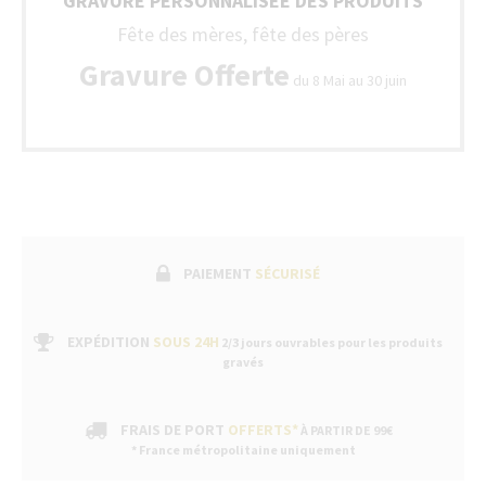
GRAVURE PERSONNALISÉE DES PRODUITS
Fête des mères, fête des pères
Gravure Offerte
du 8 Mai au 30 juin
PAIEMENT
SÉCURISÉ
EXPÉDITION
SOUS 24H
2/3 jours ouvrables pour les produits
gravés
FRAIS DE PORT
OFFERTS*
À PARTIR DE 99€
* France métropolitaine uniquement