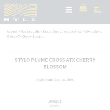
Aller
au
Toggle
contenu
navigation
principal
Vous
Accueil
>
Nos produits
>
Nos stylos et accessoires
>
Stylo plume
êtes
Cross ATX Cherry Blossom
ici
STYLO PLUME CROSS ATX CHERRY
BLOSSOM
Stylo plume à cartouches
MARQUE
CROSS