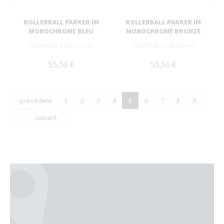
ROLLERBALL PARKER IM
ROLLERBALL PARKER IM
MONOCHROME BLEU
MONOCHROME BRONZE
Rollerball à capuchon
Rolerball à capuchon
55,50 €
55,50 €
‹ précédent
1
2
3
4
5
6
7
8
9
…
suivant ›