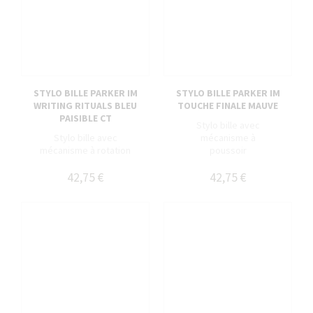
STYLO BILLE PARKER IM
STYLO BILLE PARKER IM
WRITING RITUALS BLEU
TOUCHE FINALE MAUVE
PAISIBLE CT
Stylo bille avec
Stylo bille avec
mécanisme à
mécanisme à rotation
poussoir
42,75 €
42,75 €