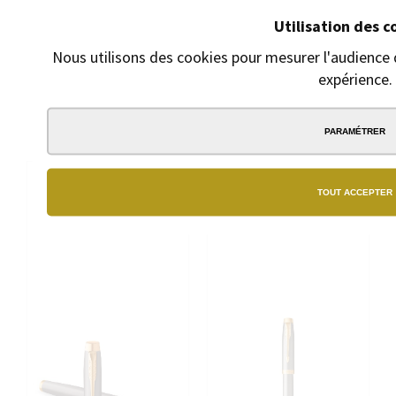
STYLO BILLE PARKER
ROLLERBALL PARKER IM
Utilisation des c
JOTTER XL LEGACY FLIGHT
NOIR CT
NOIR
Finition laquée noir
Nous utilisons des cookies pour mesurer l'audience d
Stylo bille avec
expérience.
mécanisme à
49,00 €
poussoir
49,00 €
PARAMÉTRER
TOUT ACCEPTER