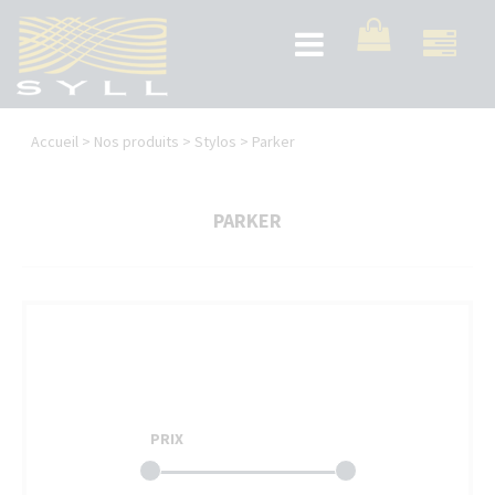
Aller
au
Toggle
contenu
navigation
principal
Vous
Accueil
>
Nos produits
>
Stylos
>
Parker
êtes
ici
PARKER
PRIX