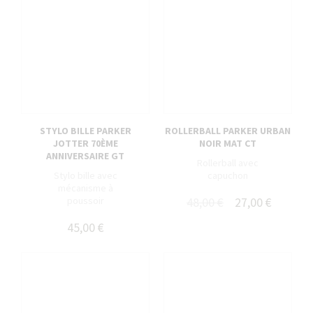
STYLO BILLE PARKER
ROLLERBALL PARKER URBAN
JOTTER 70ÈME
NOIR MAT CT
ANNIVERSAIRE GT
Rollerball avec
Stylo bille avec
capuchon
mécanisme à
poussoir
48,00 €
27,00 €
45,00 €