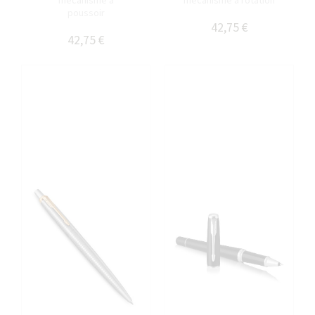
mécanisme à
mécanisme à rotation
poussoir
42,75 €
42,75 €