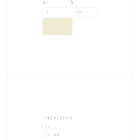
De
À
ALLEZ
TYPE DE STYLO
APPLY
Apply
BILLE
BILLE
Bille
APPLY
Apply
PLUME
FILTER
filter
PLUME