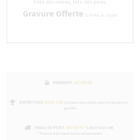
Fête des mères, fête des pères
Gravure Offerte
du 8 Mai au 30 juin
PAIEMENT
SÉCURISÉ
EXPÉDITION
SOUS 24H
2/3 jours ouvrables pour les produits
gravés
FRAIS DE PORT
OFFERTS*
À PARTIR DE 99€
* France métropolitaine uniquement