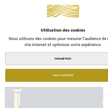
DESCRIPTION
Lot de 2 recharges économiques pour stylo bille Parker encre
noire écriture moyenne
Utilisation des cookies
Nous utilisons des cookies pour mesurer l'audience de 
site internet et optimiser votre expérience.
PARAMÉTRER
NO
BO
TOUT ACCEPTER
Un
vrai
rés
de
bou
phy
GA
dan
tou