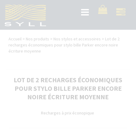
Aller
au
Toggle
contenu
navigation
principal
Vous
Accueil
>
Nos produits
>
Nos stylos et accessoires
>
Lot de 2
êtes
recharges économiques pour stylo bille Parker encore noire
écriture moyenne
ici
LOT DE 2 RECHARGES ÉCONOMIQUES
POUR STYLO BILLE PARKER ENCORE
NOIRE ÉCRITURE MOYENNE
Recharges à prix éconopique