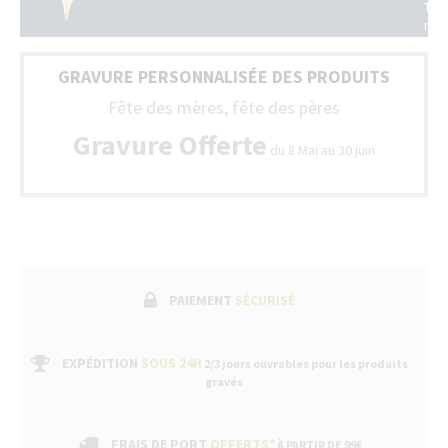
Tou
la
nos
Fra
sty
(Be
son
+
GRAVURE PERSONNALISÉE DES PRODUITS
livr
Lux
ave
Fête des mères, fête des pères
un
bon
Gravure Offerte
du 8 Mai au 30 juin
de
gar
fabr
suiv
par
un
ser
apr
ven
PAIEMENT
SÉCURISÉ
dan
nos
bou
EXPÉDITION
SOUS 24H
2/3 jours ouvrables pour les produits
gravés
FRAIS DE PORT
OFFERTS*
À PARTIR DE 99€