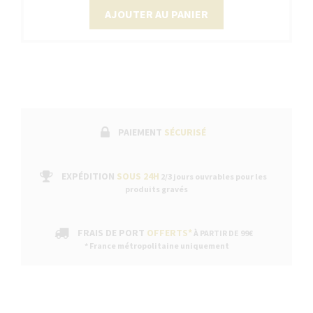
AJOUTER AU PANIER
PAIEMENT
SÉCURISÉ
EXPÉDITION
SOUS 24H
2/3 jours ouvrables pour les
produits gravés
FRAIS DE PORT
OFFERTS*
À PARTIR DE 99€
* France métropolitaine uniquement
Continuer sans a