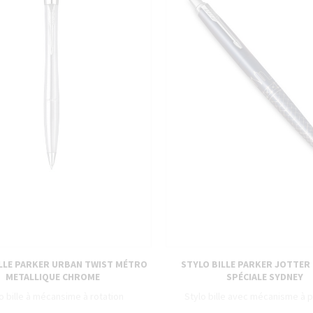
ILLE PARKER URBAN TWIST MÉTRO
STYLO BILLE PARKER JOTTER
METALLIQUE CHROME
SPÉCIALE SYDNEY
o bille à mécansime à rotation
Stylo bille avec mécanisme à 