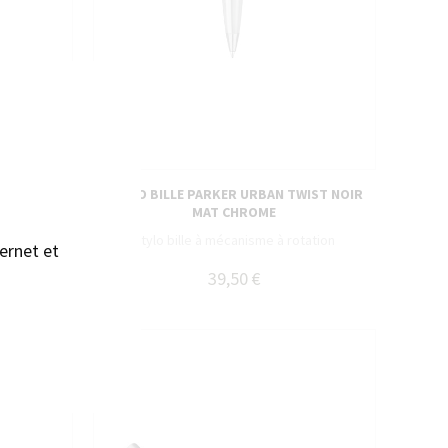
sans accepter →
STYLO BILLE PARKER URBAN TWIST NOIR
NOIR
MAT CHROME
poussoir
Stylo bille à mécanisme à rotation
ernet et
39,50 €