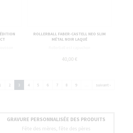
 ÉDITION
ROLLERBALL FABER-CASTELL NEO SLIM
 CT
MÉTAL NOIR LAQUÉ
poussoir
Rollerball est capuchon
40,00 €
1
2
3
4
5
6
7
8
9
…
suivant ›
GRAVURE PERSONNALISÉE DES PRODUITS
Fête des mères, fête des pères