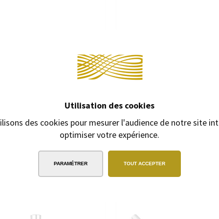
Continuer 
BALL LAMY SWIFT ANTHRACITE
ROLLERBALL LAMY SWIFT 
Utilisation des cookies
ball avec mécanisme à poussoir
Rollerball avec mécanisme à 
ilisons des cookies pour mesurer l'audience de notre site int
optimiser votre expérience.
39,00 €
39,00 €
PARAMÉTRER
TOUT ACCEPTER