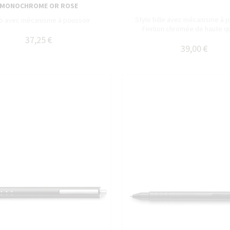
MONOCHROME OR ROSE
Stylo bille avec mécanisme à p
lo avec mécanisme à poussoir
Finition chromée de haute qu
37,25 €
39,00 €