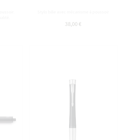
oussoir.
Stylo bille avec mécanisme à poussoir
alité.
38,00 €