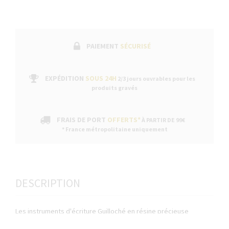
PAIEMENT
SÉCURISÉ
EXPÉDITION
SOUS 24H
2/3 jours ouvrables pour les
produits gravés
FRAIS DE PORT
OFFERTS*
À PARTIR DE 99€
* France métropolitaine uniquement
DESCRIPTION
Les instruments d'écriture Guilloché en résine précieuse
colorée se distinguent par un procédé de fabrication spécial.
Continuer sans a