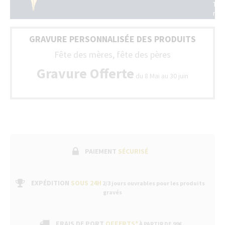
Tou
la
nos
Fra
sty
(Be
son
+
GRAVURE PERSONNALISÉE DES PRODUITS
livr
Lux
ave
Fête des mères, fête des pères
un
bon
Gravure Offerte
du 8 Mai au 30 juin
de
gar
fabr
suiv
par
un
ser
apr
ven
PAIEMENT
SÉCURISÉ
dan
nos
bou
EXPÉDITION
SOUS 24H
2/3 jours ouvrables pour les produits
gravés
FRAIS DE PORT
OFFERTS*
À PARTIR DE 99€