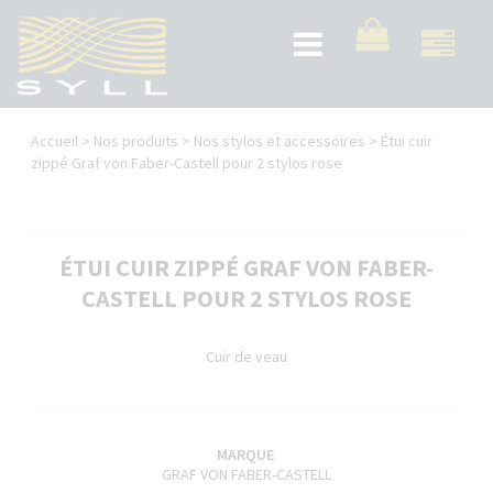
Aller
au
Toggle
contenu
navigation
principal
Vous
Accueil
>
Nos produits
>
Nos stylos et accessoires
>
Étui cuir
êtes
zippé Graf von Faber-Castell pour 2 stylos rose
ici
ÉTUI CUIR ZIPPÉ GRAF VON FABER-
CASTELL POUR 2 STYLOS ROSE
Cuir de veau
MARQUE
GRAF VON FABER-CASTELL