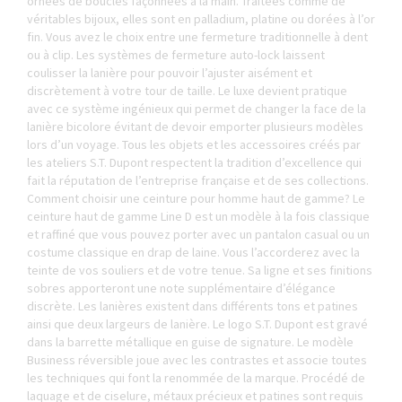
ornées de boucles façonnées à la main. Traitées comme de
véritables
bijoux
, elles sont en palladium, platine ou dorées à l’or
fin. Vous avez le choix entre une fermeture traditionnelle à dent
ou à clip. Les systèmes de fermeture auto-lock laissent
coulisser la lanière pour pouvoir l’ajuster aisément et
discrètement à votre tour de taille. Le luxe devient pratique
avec ce système ingénieux qui permet de changer la face de la
lanière bicolore évitant de devoir emporter plusieurs modèles
lors d’un voyage. Tous les objets et les
accessoires
créés par
les ateliers S.T. Dupont respectent la tradition d’excellence qui
fait la réputation de l’entreprise française et de ses collections.
Comment choisir une ceinture pour homme haut de gamme? Le
ceinture haut de gamme Line D est un modèle à la fois classique
et raffiné que vous pouvez porter avec un pantalon casual ou un
costume classique en drap de laine. Vous l’accorderez avec la
teinte de vos souliers et de votre tenue. Sa ligne et ses finitions
sobres apporteront une note supplémentaire d’élégance
discrète. Les lanières existent dans différents tons et patines
ainsi que deux largeurs de lanière. Le logo S.T. Dupont est gravé
dans la barrette métallique en guise de signature. Le modèle
Business réversible joue avec les contrastes et associe toutes
les techniques qui font la renommée de la marque. Procédé de
laquage et de ciselure, métaux précieux et patines sont requis