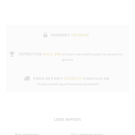
PAIEMENT
SÉCURISÉ
EXPÉDITION
SOUS 24H
2/3 jours ouvrables pour les produits
gravés
FRAIS DE PORT
OFFERTS*
À PARTIR DE 99€
* France métropolitaine uniquement
LIENS RAPIDES
Nos marques
Qui sommes-nous