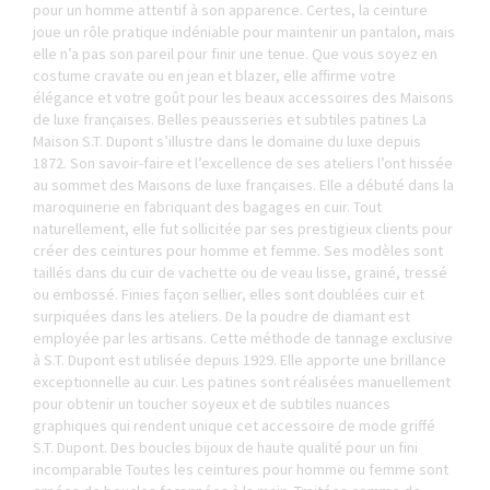
pour un homme attentif à son apparence. Certes, la ceinture
joue un rôle pratique indéniable pour maintenir un pantalon, mais
elle n’a pas son pareil pour finir une tenue. Que vous soyez en
costume cravate ou en jean et blazer, elle affirme votre
élégance et votre goût pour les beaux
accessoires des Maisons
de luxe
françaises. Belles peausseries et subtiles patines La
Maison S.T. Dupont s’illustre dans le domaine du luxe depuis
1872. Son savoir-faire et l’excellence de ses ateliers l’ont hissée
au sommet des Maisons de luxe françaises. Elle a débuté dans la
maroquinerie en fabriquant des bagages en cuir. Tout
naturellement, elle fut sollicitée par ses prestigieux clients pour
créer des ceintures pour homme et femme. Ses modèles sont
taillés dans du cuir de vachette ou de veau lisse, grainé, tressé
ou embossé. Finies façon sellier, elles sont doublées cuir et
surpiquées dans les ateliers. De la poudre de diamant est
employée par les artisans. Cette méthode de tannage exclusive
à S.T. Dupont est utilisée depuis 1929. Elle apporte une brillance
exceptionnelle au cuir. Les patines sont réalisées manuellement
pour obtenir un toucher soyeux et de subtiles nuances
graphiques qui rendent unique cet accessoire de mode griffé
S.T. Dupont. Des boucles bijoux de haute qualité pour un fini
incomparable Toutes les ceintures pour homme ou femme sont