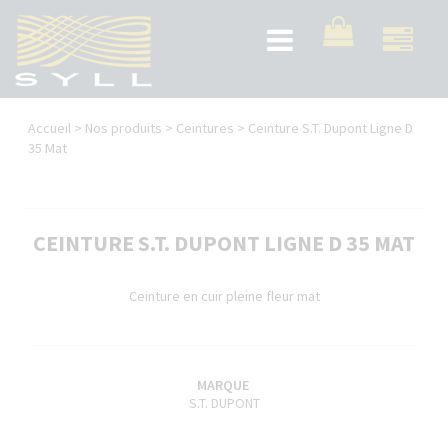
Aller
au
Toggle
contenu
navigation
principal
Vous
Accueil
>
Nos produits
>
Ceintures
>
Ceinture S.T. Dupont Ligne D
êtes
35 Mat
ici
CEINTURE S.T. DUPONT LIGNE D 35 MAT
Ceinture en cuir pleine fleur mat
MARQUE
S.T. DUPONT