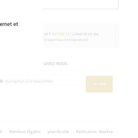
ernet et
FRAIS DE PORT
OFFERTS*
À PARTIR DE 99€
* France métropolitaine uniquement
SUIVEZ-NOUS
VALIDER
V
Mentions légales
plan du site
Réalisation : Maetva