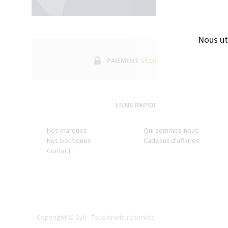
ENCRES J. HERBIN
SÉRIES LIMITÉES ET STYLOS D'EXCEPTION
Nous ut
PAIEMENT
SÉCURISÉ
LIENS RAPIDES
Nos marques
Qui sommes-nous
Nos boutiques
Cadeaux d'affaires
Contact
Copyright © Syll - Tous droits réservés