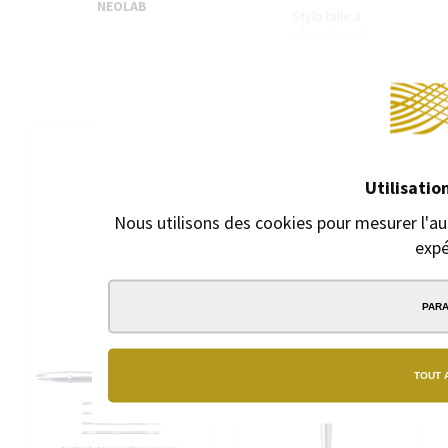
NEOLAB
Stylo bille à
mécanisme à
19,90 €
poussoir
19,90 €
Utilisatio
Nous utilisons des cookies pour mesurer l'au
expé
PAR
TOUT 