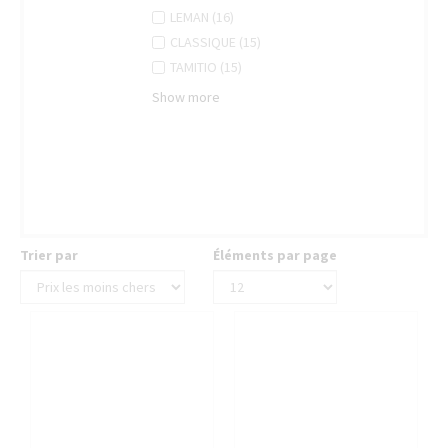
FILTER
filter
INGENUITY
Ingenuity
APPLY
Apply
LEMAN (16)
FILTER
filter
LEMAN
Leman
APPLY
Apply
CLASSIQUE (15)
FILTER
filter
CLASSIQUE
Classique
APPLY
Apply
TAMITIO (15)
FILTER
filter
TAMITIO
Tamitio
Show more
FILTER
filter
Trier par
Éléments par page