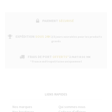
PAIEMENT
SÉCURISÉ
EXPÉDITION
SOUS 24H
2/3 jours ouvrables pour les produits
gravés
FRAIS DE PORT
OFFERTS*
À PARTIR DE 99€
* France métropolitaine uniquement
LIENS RAPIDES
Nos marques
Qui sommes-nous
Nos boutiques
Cadeaux d'affaires