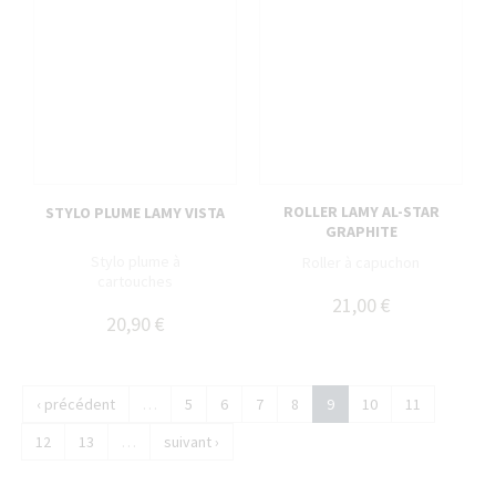
ROLLER LAMY AL-STAR
STYLO PLUME LAMY VISTA
GRAPHITE
Stylo plume à
Roller à capuchon
cartouches
21,00 €
20,90 €
‹ précédent
…
5
6
7
8
9
10
11
12
13
…
suivant ›