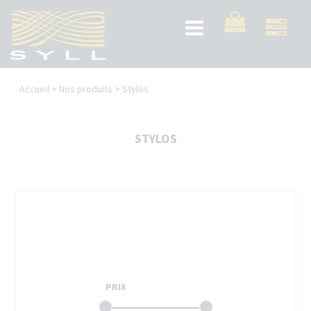
Aller
au
Toggle
contenu
navigation
principal
Vous
Accueil
>
Nos produits
>
Stylos
êtes
ici
STYLOS
PRIX