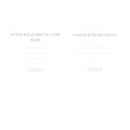
STYLO BILLE LAMY AL-STAR
FLACON D'ENCRE CROSS
BLEU
Flacon d'une
Stylo bille à
contenance de 62.50
mécanisme à
ml
poussoir
19,80 €
19,00 €