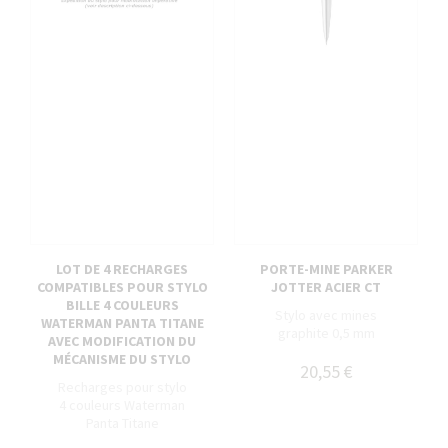
LOT DE 4 RECHARGES
PORTE-MINE PARKER
COMPATIBLES POUR STYLO
JOTTER ACIER CT
BILLE 4 COULEURS
Stylo avec mines
WATERMAN PANTA TITANE
graphite 0,5 mm
AVEC MODIFICATION DU
MÉCANISME DU STYLO
20,55 €
Recharges pour stylo
4 couleurs Waterman
Panta Titane