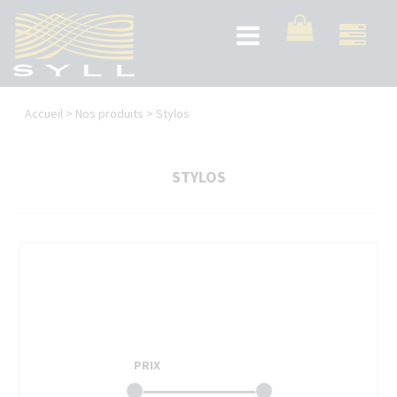
Aller
au
Toggle
contenu
navigation
principal
Vous
Accueil
>
Nos produits
>
Stylos
êtes
ici
STYLOS
PRIX