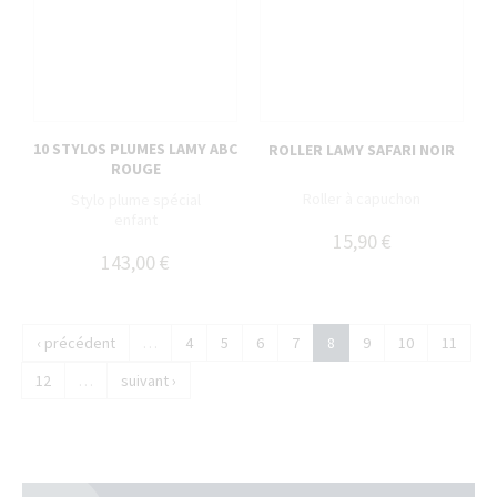
10 STYLOS PLUMES LAMY ABC
ROLLER LAMY SAFARI NOIR
ROUGE
Roller à capuchon
Stylo plume spécial
enfant
15,90 €
143,00 €
‹ précédent
…
4
5
6
7
8
9
10
11
12
…
suivant ›