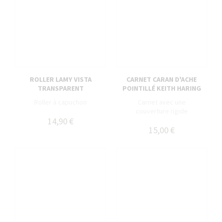
ROLLER LAMY VISTA
CARNET CARAN D'ACHE
TRANSPARENT
POINTILLÉ KEITH HARING
Roller à capuchon
Carnet avec une
couverture rigide
14,90 €
15,00 €