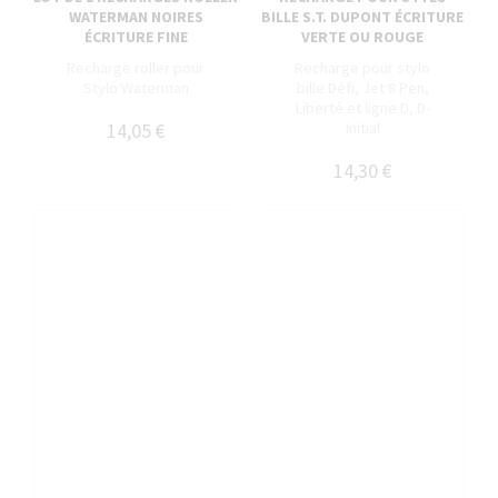
WATERMAN NOIRES
BILLE S.T. DUPONT ÉCRITURE
ÉCRITURE FINE
VERTE OU ROUGE
Recharge roller pour
Recharge pour stylo
Stylo Waterman
bille Défi, Jet 8 Pen,
Liberté et ligne D, D-
14,05 €
Initial
14,30 €