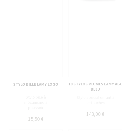
10 STYLOS PLUMES LAMY ABC
STYLO BILLE LAMY LOGO
BLEU
Stylo bille à
Stylo spécial enfant à
mécanisme à
cartouches
poussoir
143,00 €
15,50 €