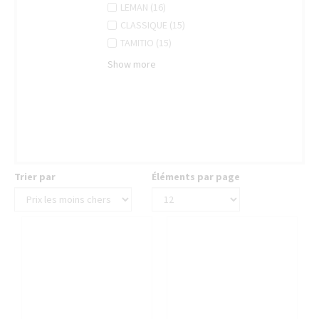
filter
INGENUITY
Ingenuity
APPLY
Apply
LEMAN (16)
FILTER
filter
LEMAN
Leman
APPLY
Apply
CLASSIQUE (15)
FILTER
filter
CLASSIQUE
Classique
APPLY
Apply
TAMITIO (15)
FILTER
filter
TAMITIO
Tamitio
Show more
FILTER
filter
Trier par
Éléments par page