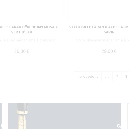
ILLE CARAN D''ACHE 849 MOSAIC
STYLO BILLE CARAN D'ACHE 849 
VERT D'EAU
SAPIN
bille avec mécanisme à poussoir
Stylo bille avec mécanisme à 
29,00 €
29,00 €
‹ précédent
…
7
8
NOS
GARA