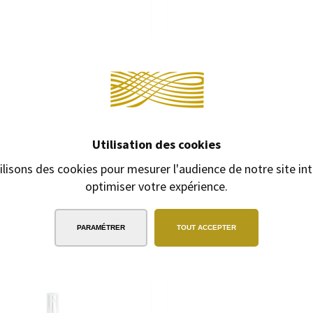
Continuer 
ET CADEAU 4 ENCRES J. HERBIN
COFFRET CADEAU 4 ENCRES J.
"TERRE"
"AMOUR"
Utilisation des cookies
Coffret 4 flacons
Coffret 4 flacons
ilisons des cookies pour mesurer l'audience de notre site int
0 €
15,00 €
27,00 €
1
optimiser votre expérience.
PARAMÉTRER
TOUT ACCEPTER