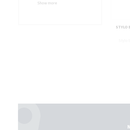
Show more
FILTER
filter
STYLO B
Stylo 