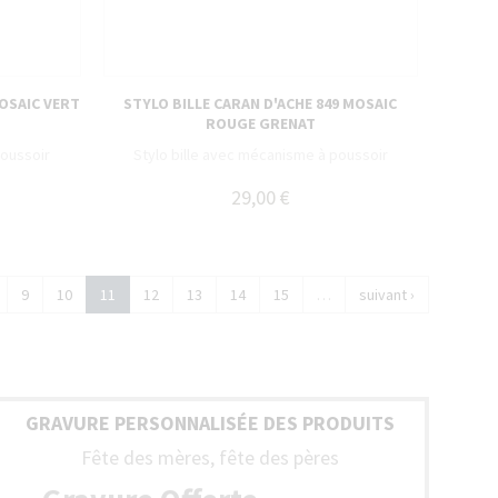
MOSAIC VERT
STYLO BILLE CARAN D'ACHE 849 MOSAIC
ROUGE GRENAT
poussoir
Stylo bille avec mécanisme à poussoir
29,00 €
9
10
11
12
13
14
15
…
suivant ›
GRAVURE PERSONNALISÉE DES PRODUITS
Fête des mères, fête des pères
NTIE