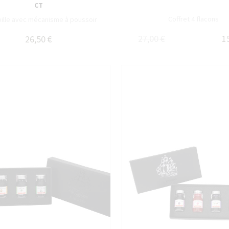
CT
Coffret 4 flacons
bille avec mécanisme à poussoir
27,00 €
1
26,50 €