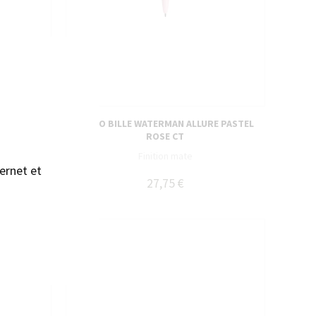
sans accepter →
 HERBIN
STYLO BILLE WATERMAN ALLURE PASTEL
ROSE CT
Finition mate
ernet et
5,00 €
27,75 €