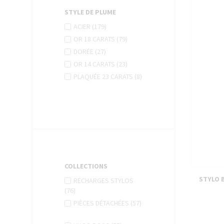
STYLE DE PLUME
APPLY
Apply
ACIER (179)
ACIER
Acier
APPLY
Apply
OR 18 CARATS (79)
FILTER
filter
OR
Or
APPLY
Apply
DORÉE (27)
18
18
DORÉE
Dorée
APPLY
Apply
OR 14 CARATS (23)
CARATS
carats
FILTER
filter
OR
Or
FILTER
Apply
PLAQUÉE 23 CARATS (8)
filter
14
14
APPLY
Plaquée
CARATS
carats
PLAQUÉE
23
FILTER
filter
23
carats
CARATS
filter
FILTER
COLLECTIONS
STYLO 
Apply
RECHARGES STYLOS
APPLY
Recharges
(76)
RECHARGES
stylos
Apply
PIÈCES DÉTACHÉES (57)
STYLOS
filter
APPLY
Pièces
FILTER
PIÈCES
détachées