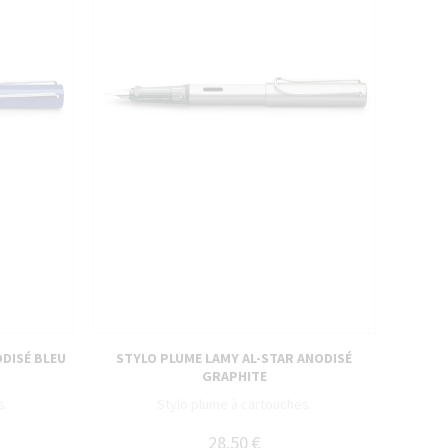
ODISÉ BLEU
STYLO PLUME LAMY AL-STAR ANODISÉ
GRAPHITE
s.
Stylo plume à cartouches.
28,50 €