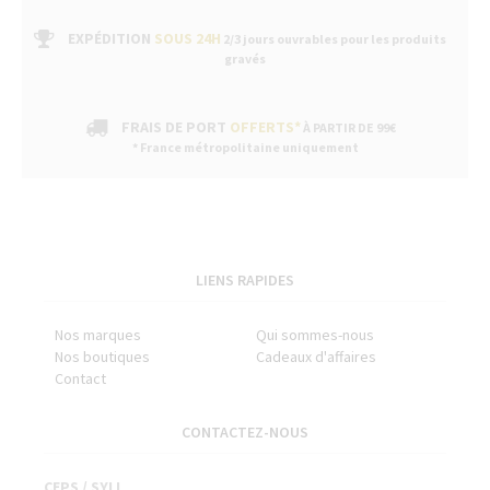
EXPÉDITION
SOUS 24H
2/3 jours ouvrables pour les produits
gravés
FRAIS DE PORT
OFFERTS*
À PARTIR DE 99€
* France métropolitaine uniquement
LIENS RAPIDES
Nos marques
Qui sommes-nous
Nos boutiques
Cadeaux d'affaires
Contact
CONTACTEZ-NOUS
CEPS / SYLL