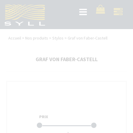
Aller
au
Toggle
contenu
navigation
principal
Vous
Accueil
>
Nos produits
>
Stylos
>
Graf von Faber-Castell
êtes
ici
GRAF VON FABER-CASTELL
PRIX