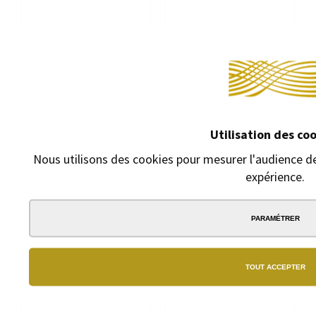
ROLLERBALL GRAF VON
PORTE-MINE GRAF VON
FABER-CASTELL GUILLOCHÉ
FABER-CASTELL PLATINO
TURQUOISE
CANNELÉ NOIR
Utilisation des co
Rollerball à capuchon
Portemine à
Nous utilisons des cookies pour mesurer l'audience de
mécanisme à rotation
expérience.
230,00 €
235,00 €
PARAMÉTRER
TOUT ACCEPTER