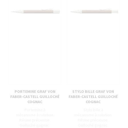
PORTEMINE GRAF VON
STYLO BILLE GRAF VON
FABER-CASTELL GUILLOCHÉ
FABER-CASTELL GUILLOCHÉ
COGNAC
COGNAC
Portemine à
Stylo bille à
mécanisme à rotation.
mécanisme à rotation.
Résine précieuse.
Résine précieuse.
Guilloché gognac.
Guilloché gognac.