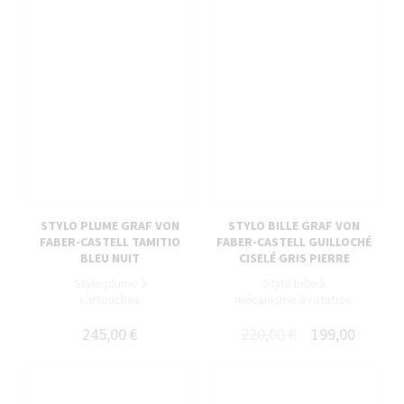
STYLO PLUME GRAF VON
STYLO BILLE GRAF VON
FABER-CASTELL TAMITIO
FABER-CASTELL GUILLOCHÉ
BLEU NUIT
CISELÉ GRIS PIERRE
Stylo plume à
Stylo bille à
cartouches
mécanisme à rotation.
245,00 €
220,00 €
199,00 €