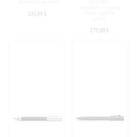
Rollerball à capuchon
Stylo bille à
mécanisme à rotation.
235,00 €
Finition guilloché
cidelé.
270,00 €