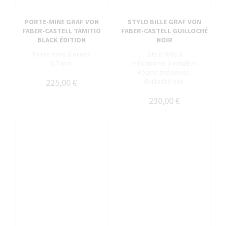
PORTE-MINE GRAF VON
STYLO BILLE GRAF VON
FABER-CASTELL TAMITIO
FABER-CASTELL GUILLOCHÉ
BLACK ÉDITION
NOIR
Porte mine à mines
Stylo bille à
0,7 mm
mécanisme à rotation.
Résine précieuse.
225,00 €
Guilloché noir.
230,00 €