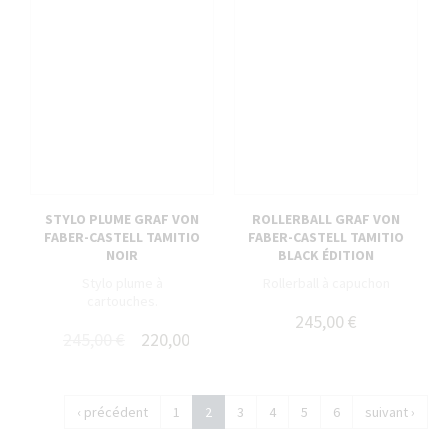
STYLO PLUME GRAF VON
ROLLERBALL GRAF VON
FABER-CASTELL TAMITIO
FABER-CASTELL TAMITIO
NOIR
BLACK ÉDITION
Stylo plume à
Rollerball à capuchon
cartouches.
245,00 €
245,00 €
220,00 €
‹ précédent
1
2
3
4
5
6
suivant ›