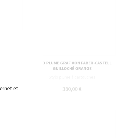
sans accepter →
TELL CUIR
STYLO PLUME GRAF VON FABER-CASTELL
GUILLOCHÉ ORANGE
 noir
Stylo plume à cartouches
ernet et
0,00 €
380,00 €