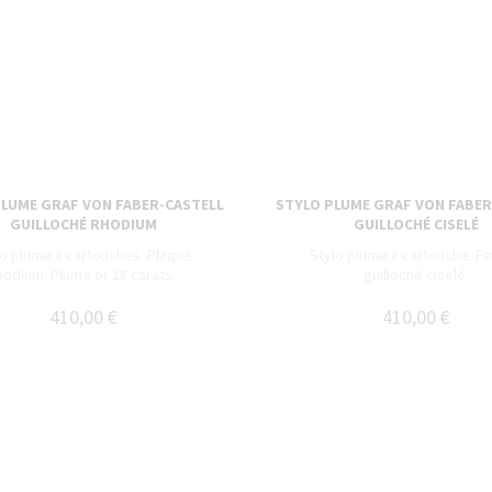
PLUME GRAF VON FABER-CASTELL
STYLO PLUME GRAF VON FABER
GUILLOCHÉ RHODIUM
GUILLOCHÉ CISELÉ
lo plume à cartouches. Plaqué
Stylo plume à cartouche. Fin
hodium. Plume or 18 carats.
guilloché ciselé.
410,00 €
410,00 €