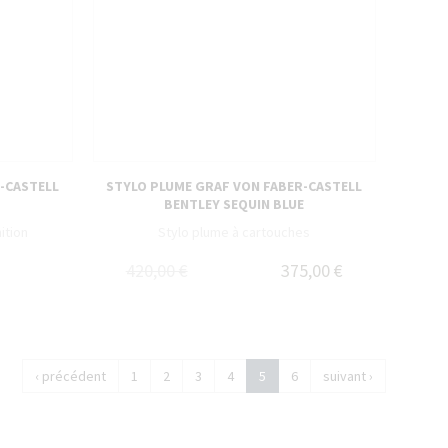
-CASTELL
STYLO PLUME GRAF VON FABER-CASTELL
BENTLEY SEQUIN BLUE
ition
Stylo plume à cartouches
420,00 €
375,00 €
‹ précédent
1
2
3
4
5
6
suivant ›