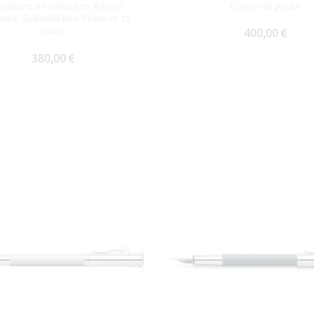
lo plume à cartouches. Résine
Crayon de poche
use. Guilloché noir. Plume or 18
carats.
400,00 €
380,00 €