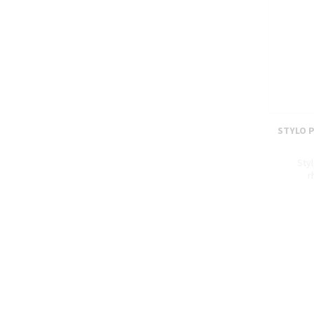
STYLO 
Sty
r