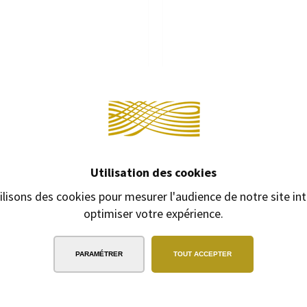
Continuer 
INE GRAF VON FABER-CASTELL
PLUMIER GRAF VON FABER-CAS
PERNAMBOUC
GRAINÉ, NOIR
Utilisation des cookies
emine à mécanisme à rotation.
Plumier, finition cuir grainé,
Bois de Pernambouc.
ilisons des cookies pour mesurer l'audience de notre site int
370,00 €
33
370,00 €
optimiser votre expérience.
PARAMÉTRER
TOUT ACCEPTER