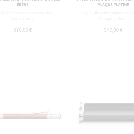
ÉBÈNE
PLAQUÉ PLATINE
o bille à mécanisme à rotation.
Stylo bille à mécanisme à rot
Bois d'Ébène.
Plaqué platine.
370,00 €
370,00 €