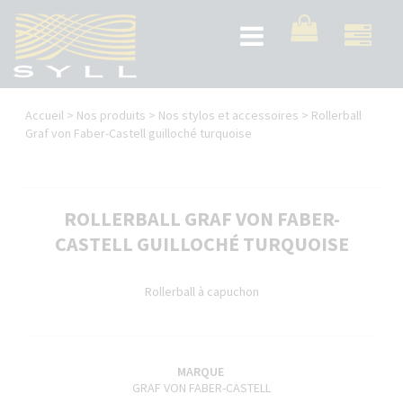
Aller
au
Toggle
contenu
navigation
principal
Vous
Accueil
>
Nos produits
>
Nos stylos et accessoires
>
Rollerball
êtes
Graf von Faber-Castell guilloché turquoise
ici
ROLLERBALL GRAF VON FABER-
CASTELL GUILLOCHÉ TURQUOISE
Rollerball à capuchon
MARQUE
GRAF VON FABER-CASTELL