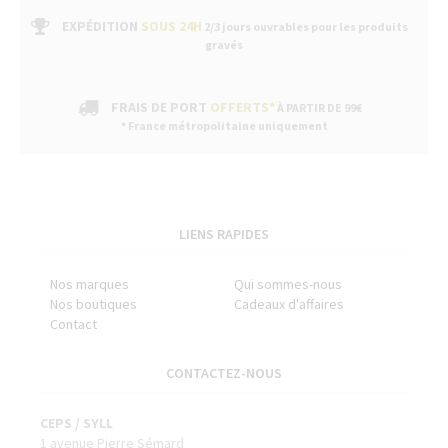
EXPÉDITION
SOUS 24H
2/3 jours ouvrables pour les produits
gravés
FRAIS DE PORT
OFFERTS*
À PARTIR DE 99€
* France métropolitaine uniquement
LIENS RAPIDES
Nos marques
Qui sommes-nous
Nos boutiques
Cadeaux d'affaires
Contact
CONTACTEZ-NOUS
CEPS / SYLL
1 avenue Pierre Sémard