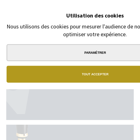
Recharge pour Roller
Graf von Faber-
Utilisation des cookies
Castell. Tous modèles
sauf Intuition.
Nous utilisons des cookies pour mesurer l'audience de not
optimiser votre expérience.
5,00 €
PARAMÉTRER
TOUT ACCEPTER