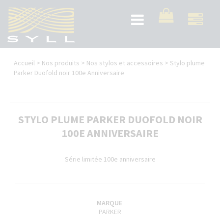
Aller
au
Toggle
contenu
navigation
principal
Vous
Accueil
>
Nos produits
>
Nos stylos et accessoires
>
Stylo plume
êtes
Parker Duofold noir 100e Anniversaire
ici
STYLO PLUME PARKER DUOFOLD NOIR
100E ANNIVERSAIRE
Série limitée 100e anniversaire
MARQUE
PARKER